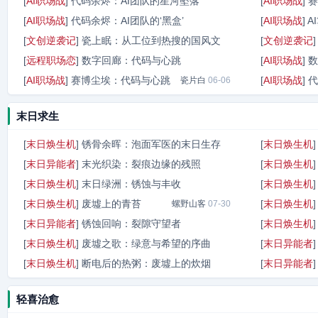
[
AI职场战
]
代码余烬：AI团队的星河坠落
[
AI职场战
]
赛
烈阳钉
07-24
[
AI职场战
]
代码余烬：AI团队的‘黑盒’
[
AI职场战
]
A
青石檐
07-24
[
文创逆袭记
]
瓷上眠：从工位到热搜的国风文
[
文创逆袭记
瓷片白
07-24
[
远程职场恋
]
数字回廊：代码与心跳
[
AI职场战
]
数
风行者
07-23
[
AI职场战
]
赛博尘埃：代码与心跳
[
AI职场战
]
代
软糖日记
瓷片白
06-06
06-06
末日求生
[
末日焕生机
]
锈骨余晖：泡面军医的末日生存
[
末日焕生机
[
末日异能者
]
末光织染：裂痕边缘的残照
[
末日焕生机
酱烧鲤
07-31
[
末日焕生机
]
末日绿洲：锈蚀与丰收
[
末日焕生机
瓷色眠
07-30
[
末日焕生机
]
废墟上的青苔
[
末日焕生机
螺野山客
空山语
07-30
07-30
[
末日异能者
]
锈蚀回响：裂隙守望者
[
末日焕生机
[
末日焕生机
]
废墟之歌：绿意与希望的序曲
[
末日异能者
末世者
07-29
[
末日焕生机
]
断电后的热粥：废墟上的炊烟
[
末日异能者
生机点燃
07-29
螺野山客
07-29
轻喜治愈