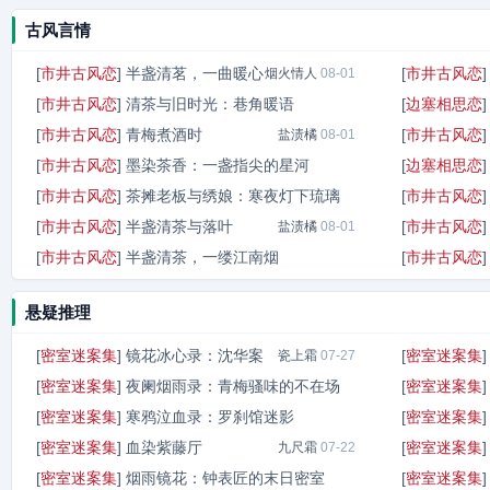
烟火客
07-28
古风言情
[
市井古风恋
]
半盏清茗，一曲暖心
[
市井古风恋
烟火情人
08-01
[
市井古风恋
]
清茶与旧时光：巷角暖语
[
边塞相思恋
[
市井古风恋
]
青梅煮酒时
[
市井古风恋
醉酒小子
盐渍橘
08-01
08-01
[
市井古风恋
]
墨染茶香：一盏指尖的星河
[
边塞相思恋
[
市井古风恋
]
茶摊老板与绣娘：寒夜灯下琉璃
[
市井古风恋
藕烧酱
08-01
[
市井古风恋
]
半盏清茶与落叶
[
市井古风恋
糖炒栗
盐渍橘
08-01
08-01
[
市井古风恋
]
半盏清茶，一缕江南烟
[
市井古风恋
晚来风
08-01
悬疑推理
[
密室迷案集
]
镜花冰心录：沈华案
[
密室迷案集
瓷上霜
07-27
[
密室迷案集
]
夜阑烟雨录：青梅骚味的不在场
[
密室迷案集
[
密室迷案集
]
寒鸦泣血录：罗刹馆迷影
[
密室迷案集
朝雾迟
07-23
[
密室迷案集
]
血染紫藤厅
[
密室迷案集
九尺霜
九尺霜
07-23
07-22
[
密室迷案集
]
烟雨镜花：钟表匠的末日密室
[
密室迷案集