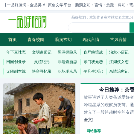
【一品好脑洞 - 全品类 AI 原创文学平台｜脑洞玄幻・言情・悬疑・科幻・现实一站
一品好脑洞：欢迎作者在本站发表文章,分
首页
青春校园
脑洞玄幻
现代言情
古风言情
历史权谋
武侠江湖
灵异志怪
连载
年下直球恋
文明邂逅记
黑洞探险录
丧尸绝境战
治愈小店记
田园创业录
灵植纪元
非遗焕新恋
寒门状元恋
江湖侠女恋
无限副本战
快穿寻忆录
职场现实录
平凡生活记
亲情治愈记
今日推荐：
茶
故事讲述了人类茶道爱好者
泽塔星系的观察员夜莺。通
建立了一段跨越时空的友谊，
全文]
网站推荐