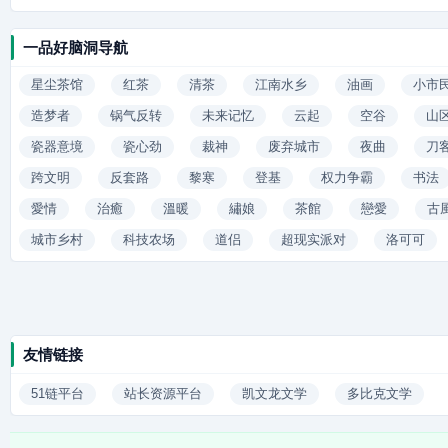
一品好脑洞导航
星尘茶馆
红茶
清茶
江南水乡
油画
小市
造梦者
锅气反转
未来记忆
云起
空谷
山
瓷器意境
瓷心劲
裁神
废弃城市
夜曲
刀
跨文明
反套路
黎寒
登基
权力争霸
书法
愛情
治癒
溫暖
繡娘
茶館
戀愛
古
城市乡村
科技农场
道侣
超现实派对
洛可可
友情链接
51链平台
站长资源平台
凯文龙文学
多比克文学