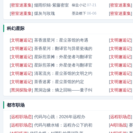
[
密室迷案集
]
烟雨织锦·紫藤密室
[
密室迷案集
椒盐小记
椒盐小记
07-22
07-21
[
密室迷案集
]
煤灰与玫瑰
[
密室迷案集
墨染檐下
06-06
科幻星际
[
文明邂逅记
]
茶香渡星河：星尘茶馆的奇遇
[
文明邂逅记
[
文明邂逅记
]
茶香星河：翻译官与异星瓷魂的
[
文明邂逅记
千尺浪
08-01
[
文明邂逅记
]
星际煎茶摊：外星使者与翻译官
[
文明邂逅记
天地遇见
08-01
[
文明邂逅记
]
星际煎茶摊：外星使者与翻译官
[
文明邂逅记
青釉记
08-01
[
文明邂逅记
]
清茗流光：星尘茶馆的文明之约
[
文明邂逅记
星光夜
08-01
[
文明邂逅记
]
茶香迷雾：星尘茶馆的约定
[
文明邂逅记
青釉天使
07-29
[
黑洞探险录
]
黑洞边缘：熵之回响——量子纠
[
文明邂逅记
千尺浪
07-28
瓷色眠
07-28
都市职场
[
远程职场恋
]
代码与心跳：2026年远程办
[
远程职场恋
[
远程职场恋
]
代码与糖水铺：远程办公下的初
[
AI职场战
]
赛
风声如泣
07-24