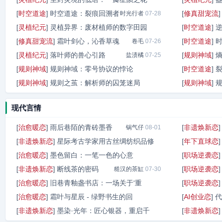
[
时空道途
]
时空道途：裂痕回溯者
[
修真甜宠流
时光行者
盐渍橘
07-30
07-28
[
灵植纪元
]
灵植异界：废材植师的数字田园
[
时空道途
]
[
修真甜宠流
]
霜叶剑心，沁香草魂
[
时空道途
]
酱烧笋
卷毛
07-27
07-26
[
灵植纪元
]
落叶师的兽心引路
[
规则神域
]
盐渍橘
07-25
[
规则神域
]
规则神域：零号协议的悖论
[
时空道途
]
[
规则神域
]
规则之茧：解析师的囚笼迷局
[
规则神域
]
酱烧年糕
07-25
神域行者
07-24
现代言情
[
治愈暖恋
]
雨后巷陌的青砖墨香
[
非遗焕新恋
锅气仔
08-01
[
非遗焕新恋
]
星际考古学家用古丝绸纺织品修
[
年下直球恋
[
治愈暖恋
]
墨色留白：一笔一色的心意
[
职场逆袭恋
青釉记
07-31
[
非遗焕新恋
]
断线茶的密码
[
职场逆袭恋
糙汉的茶缸
温暖的雨
07-31
07-30
[
治愈暖恋
]
旧巷青釉盏书店：一场关于‘重
[
职场逆袭恋
[
治愈暖恋
]
霜叶与星辰 - 绿野书生的回
[
AI创业恋
]
代
凝雾
07-30
[
非遗焕新恋
]
墨染·光年：匠心银器，重启千
[
非遗焕新恋
晚灵耕
07-29