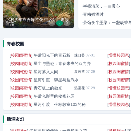
半盏清茗，一曲暖心
青梅煮酒时
神
乡村少年靠养蜂逆袭 带乡邻共走致
茶馆夜半墨染：一盏暖香
1
2
3
富路
遗忘之歌
茶香里的小确幸
镜花水月：记忆的迷局与
青春校园
噬
雨后巷陌的青砖墨香
[
校园闺蜜情
]
午后阳光下的青石板
[
懵懂校园恋
辣口姜
07-31
[
校园闺蜜情
]
星尘与墨迹：青春未央的双向奔
[
校园闺蜜情
[
校园闺蜜情
]
星河落入人间
[
校园闺蜜情
小荷风
夏云笛
07-29
07-29
[
校园闺蜜情
]
星河引渡：碎星与盐汽水
[
校园闺蜜情
[
校园闺蜜情
]
青石板上的微光
[
懵懂校园恋
温柔花
青盐
07-29
07-29
[
校园闺蜜情
]
午后光影里的秘密花园
[
校园闺蜜情
[
校园闺蜜情
]
星河引渡：坐标教室103的秘
[
懵懂校园恋
檐下栀香
07-28
秋风暖
07-28
脑洞玄幻
[
灵植纪元
]
尘封灵境的低语：一瓣星陨之花
[
灵植纪元
]