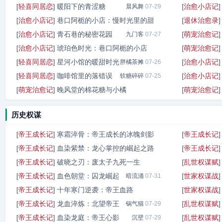
[
轻喜同居恋
]
暖阳下的青涩糖
[
治愈小店记
晨风舞
07-29
[
治愈小店记
]
巷口阿栀的小店：慢时光里的甜
[
退休治愈录
[
治愈小店记
]
青石巷的秘密花园
[
萌宠治愈记
小店的温暖
九门客
07-28
07-27
[
治愈小店记
]
琥珀色时光：巷口阿栀的小店
[
萌宠治愈记
[
轻喜同居恋
]
星河小馆的暖甜时光
[
治愈小店记
胖橘茶摊
九千春
07-26
07-26
[
轻喜同居恋
]
咖啡馆里的落错误
[
治愈小店记
软糖碎碎
07-25
[
萌宠治愈记
]
晚风堂的棉花糖与小橘
[
萌宠治愈记
瓷碗里的星
07-25
历史权谋
[
帝王成长记
]
寒霜淬骨：帝王成长的冰魄剑影
[
帝王成长记
[
帝王成长记
]
血染紫禁：龙心掌控的崛起之路
[
帝王成长记
帝王之笔
07-31
[
帝王成长记
]
破晓之刃：废太子九死一生
[
乱世权谋赋
帝王之路
07-31
[
帝王成长记
]
血色朝堂：囚龙崛起
[
世家权谋战
沈砚楼
暗流涌
07-31
07-31
[
帝王成长记
]
十年寒门逆袭：帝王血路
[
世家权谋战
[
帝王成长记
]
龙血淬炼：北望帝王
[
乱世权谋赋
空谷音
锅气猫
07-31
07-29
[
帝王成长记
]
血染龙庭：帝王心影
[
乱世权谋赋
沉壁
07-29