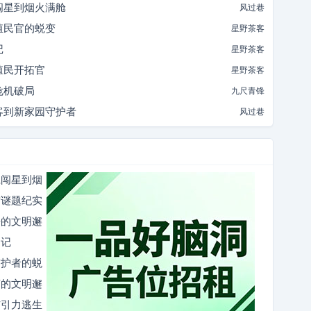
闯星到烟火满舱
风过巷
殖民官的蜕变
星野茶客
记
星野茶客
殖民开拓官
星野茶客
危机破局
九尺青锋
客到新家园守护者
风过巷
胆闯星到烟
空谜题纪实
语的文明邂
逅记
守护者的蜕
言的文明邂
与引力逃生