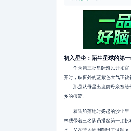
初入星尘：陌生星球的第一
作为第三批星际殖民开拓官
开时，舷窗外的蓝紫色大气正被
——那是从母星出发前母亲塞给
乡的痕迹。
着陆舱落地时扬起的沙尘里
林砚带着三名队员搭起第一顶帆
水，又在营地周围圈出了试种区