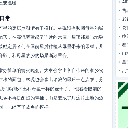
A
还要温暖。
凿
日常
老
瓷
芒星的定居点渐渐有了模样。林砚没有照搬母星的城
晚
地形，在溪流旁建起了连片的木屋，屋顶铺着当地采
巷
鼓励定居者们在屋前屋后种植从母星带来的果树，几
山
身影，和母星故乡的场景渐渐重合。
皇
举办简单的篝火晚会。大家会拿出各自带来的家乡食
乱
甜味的面包，林砚也会拿出珍藏的最后一点麦饼，分
，我们就能种出和母星一样的麦子了。”他看着眼前的
思乡不再是酸涩的牵挂，而是变成了对这片土地的热
园，已经有了故乡的模样。