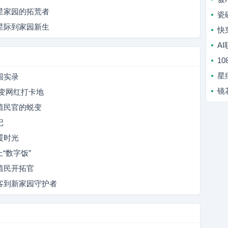
星家园的拓荒者
瓷
星际到家园新生
快
A
1
星
围实录
镜
变网红打卡地
殖民官的蜕变
记
暖时光
“数字饭”
殖民开拓官
客到新家园守护者