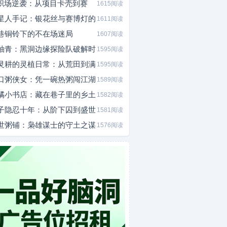
I职场逆袭：从项目卡壳到赛
1615阅读
星人手记：银花丝与赛博灯的
1611阅读
巷铜铃下的不在场迷局
1607阅读
釉青：黑洞边缘探险队破解时
1595阅读
灵耕的灵植日常：从荒田到满
1595阅读
口粥侠女：凭一碗热粥闯江湖
1589阅读
橘小书店：藏在巷子里的乡土
1582阅读
子隐忍十年：从阶下囚到盛世
1581阅读
世粥铺：枭雄谋士的守土之谋
1576阅读