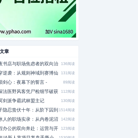
文章
夜书店与职场焦虑者的双向治
136阅读
穿逆袭：从规则神域到赛博仙
131阅读
陨剑心：夜幕下的誓言 -
89阅读
深法医野风客凭尸检细节破获
112阅读
冥剑派争霸武林盟主记
130阅读
子隐忍蛰伏十年：从阶下囚到
1514阅读
冰人的职场实录：从内卷泥沼
142阅读
程办公的双向奔赴：运营与开
123阅读
PUA新人靠项目复盘手撕小
1530阅读