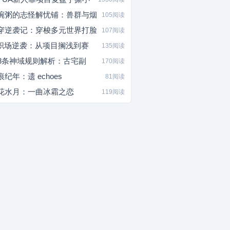
碗粥的志怪解忧铺：兽群与烟
105阅读
穿逆袭记：穿梭多元世界打脸
107阅读
I职场逆袭：从项目搁浅到赛
135阅读
08条神域规则解析：古宅副
170阅读
痕纪年：遗 echoes
81阅读
花水月：一曲冰霜之恋
119阅读