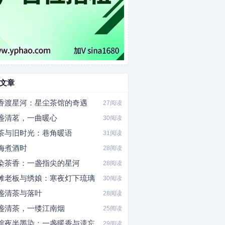
文章
香渡星河：星尘茶馆的奇遇
27阅读
盏清茗，一曲暖心
30阅读
茶与旧时光：巷角暖语
31阅读
梅煮酒时
28阅读
染茶香：一盏指尖的星河
28阅读
摊老板与绣娘：寒夜灯下琉璃
30阅读
盏清茶与落叶
28阅读
盏清茶，一缕江南烟
25阅读
馆夜半墨染：一盏暖香与遗忘
29阅读