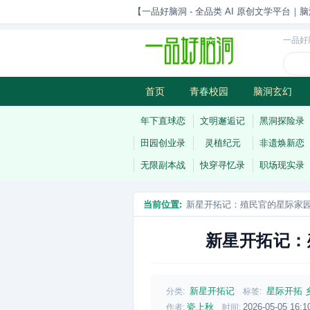
【一品好脑洞 - 全品类 AI 原创文学平台｜脑
一品好
首页
青春校园
脑洞玄幻
历史权谋
武侠江湖
灵异志
年下直球恋
文明邂逅记
黑洞探险录
田园创业录
灵植纪元
非遗焕新恋
无限副本战
快穿寻忆录
职场现实录
当前位置:
新星开拓记：殖民官的星际家
新星开拓记：
新星开拓记
星际开拓
分类:
标签:
瓷上秋
2026-05-05 16:1
作者:
时间: