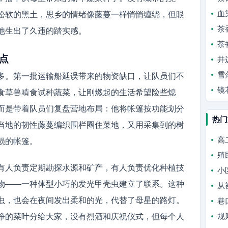
血
松软的黑土，思乡的情绪像藤蔓一样悄悄缠绕，但眼
茶
他生出了久违的踏实感。
茶
点
井
雪
多。第一批运输船延误带来的物资缺口，让队员们不
镜
食草兽啃食试种蔬菜，让刚燃起的生活希望险些熄
而是带着队员们复盘营地布局：他将帐篷按功能划分
热门
当地的韧性藤蔓编织围栏圈住菜地，又用采集到的树
高
损的帐篷。
殖
有人负责定期勘探水源和矿产，有人负责优化种植技
小
物——一种体型小巧的发光甲壳虫建立了联系。这种
从
虫，也会在夜间发出柔和的光，代替了母星的路灯。
巷
规
净的菜叶分给大家，没有烈酒和庆祝仪式，但每个人