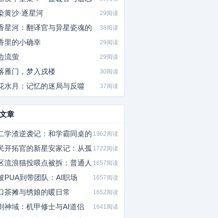
染黄沙·逐星河
29阅读
香星河：翻译官与异星瓷魂的
38阅读
香里的小确幸
29阅读
边流萤
29阅读
落雁门，梦入戍楼
30阅读
花水月：记忆的迷局与反噬
37阅读
文章
二学渣逆袭记：和学霸同桌的
1962阅读
民开拓官的新星安家记：从孤
1722阅读
区流浪猫投喂点被拆：普通人
1657阅读
被PUA到带团队：AI职场
1657阅读
口茶摊与绣娘的暖日常
1652阅读
则神域：机甲修士与AI道侣
1641阅读