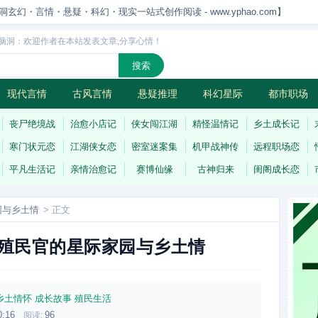
洞玄幻・言情・悬疑・科幻・现实一站式创作阅读 - www.yphao.com】
脑洞：欢迎作者在本站发表文章,分享心情！
现代言情
古风言情
悬疑推理
科幻星际
都市职场
怪
连载
丧尸绝境战
治愈小店记
侠女闯江湖
精怪温情记
乡土成长记
寒门状元恋
江湖侠女恋
密室迷案集
机甲战神传
远程职场恋
平凡生活记
亲情治愈记
赛博仙缘
古神归来
闺阁成长恋
园与乡土情
> 正文
殖民官的星际家园与乡土情
乡土情怀
成长故事
殖民生活
0:16
96
阅读: