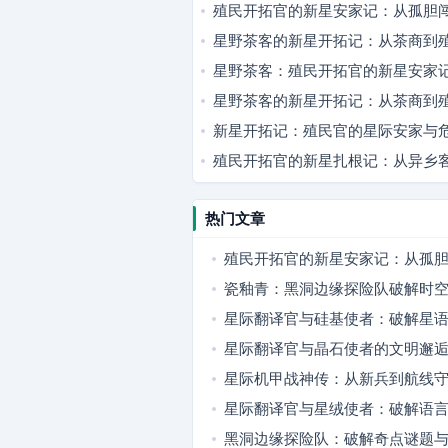
殖民开拓官的新星安家记：从孤胆
星野茶客的新星开拓记：从茶商到
星野茶客：殖民开拓官的新星安家
星野茶客的新星开拓记：从茶商到
新星开拓记：殖民官的星际安家与
殖民开拓官的新星扎根记：从异乡
热门文章
殖民开拓官的新星安家记：从孤
火满舱
瓷釉青：黑洞边缘探险队破解时
星际翻译官与硅基使者：破解星
逅
星际翻译官与晶石使者的文明邂
星际机甲战神传：从新兵到航线
变
星际翻译官与星绒使者：破解语
逅
黑洞边缘探险队：破解奇点谜题