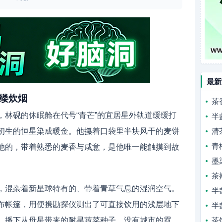
最新
缕炊烟
茶
，林砚的休眠舱在代号“青芒”的宜居星外轨道缓缓打
半
初生的恒星染成暖金。他攥着口袋里半块风干的麦饼
清
青
他的，带着熟悉的麦香与咸意，是他唯一能触摸到故
墨
茶
，混杂着新星球特有的、带着青草气息的湿润空气。
半
布帐篷，用便携勘探仪测出了可直接饮用的浅层地下
半
，播下从母星带来的耐旱蔬菜种子。没有城市的霓
茶