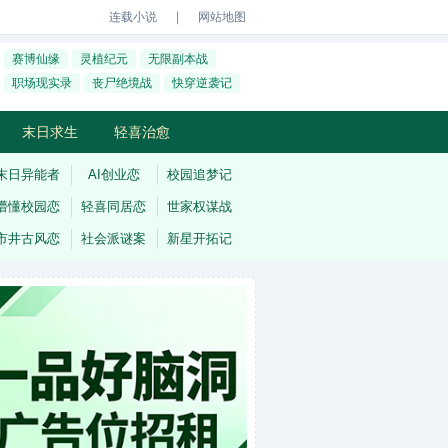
｜
连载小说
网站地图
赛博仙缘
灵植纪元
无限副本战
职场现实录
丧尸绝境战
快穿逆袭记
末日求生
轻喜治愈
末日异能者
AI创业恋
校园追梦记
懵懂校园恋
轻喜同居恋
世家权谋战
市井古风恋
社会派谜案
新星开拓记