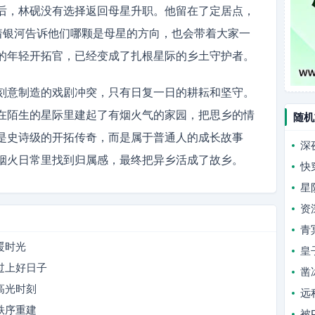
后，林砚没有选择返回母星升职。他留在了定居点，
指着银河告诉他们哪颗是母星的方向，也会带着大家一
的年轻开拓官，已经变成了扎根星际的乡土守护者。
刻意制造的戏剧冲突，只有日复一日的耕耘和坚守。
在陌生的星际里建起了有烟火气的家园，把思乡的情
随机
是史诗级的开拓传奇，而是属于普通人的成长故事
深
烟火日常里找到归属感，最终把异乡活成了故乡。
快
星
资
青
暖时光
皇
过上好日子
凿
高光时刻
远
秩序重建
被