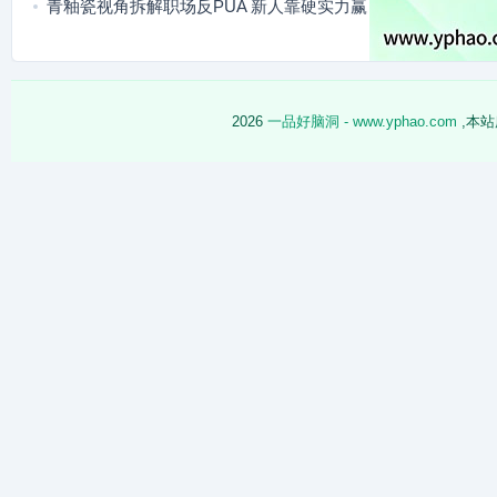
逆袭路
青釉瓷视角拆解职场反PUA 新人靠硬实力赢
回主动权
2026
一品好脑洞 - www.yphao.com
,本