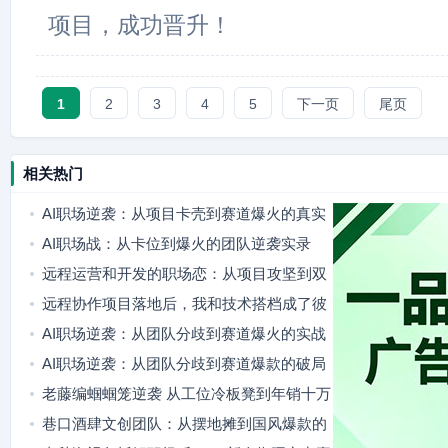
项目，成功晋升！
1
2
3
4
5
下一页
尾页
相关热门
AI职场逆袭：从项目卡壳到赛道爆火的真实
博弈
AI职场战：从卡位到爆火的团队逆袭实录
远程运营和开发的职场恋：从项目攻坚到双
向奔赴
远程协作项目落地后，我和技术搭档成了彼
此的职场搭子
AI职场逆袭：从团队分歧到赛道爆火的实战
复盘
AI职场逆袭：从团队分歧到赛道爆款的破局
之路
老藤编蝈蝈笼逆袭 从工位冷板凳到年销十万
国风爆品
巷口酒肆文创团队：从摆地摊到国风爆款的