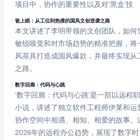
项目中，协作的重要性以及对‘黑盒’技
瓷上眠：从工位到热搜的国风文创逆袭之路
本文讲述了李明带领的文创团队，如何
敏锐嗅觉和对市场趋势的精准把握，将
风茶具打造成国风爆款，并最终实现从
之路。
数字回廊：代码与心跳
‘数字回廊：代码与心跳’是一部以远程
小说，讲述了独立软件工程师伊莱和运
协作空间中相遇、相知、相爱的故事。
2026年的远程办公趋势，展现了数字时