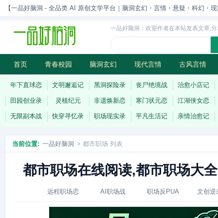
【一品好脑洞 - 全品类 AI 原创文学平台｜脑洞玄幻・言情・悬疑・科幻・现实一站
一品好脑洞：欢迎作者在本站发表文章,分
首页
青春校园
脑洞玄幻
现代言情
古风言情
历史权谋
武侠江湖
灵异志怪
连载
年下直球恋
文明邂逅记
黑洞探险录
丧尸绝境战
治愈小店记
田园创业录
灵植纪元
非遗焕新恋
寒门状元恋
江湖侠女恋
无限副本战
快穿寻忆录
职场现实录
平凡生活记
亲情治愈记
当前位置:
一品好脑洞
> 都市职场 列表
都市职场在线阅读,都市职场大全
远程职场恋
AI职场战
职场反PUA
文创逆