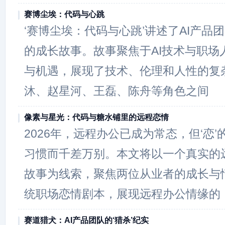
赛博尘埃：代码与心跳
‘赛博尘埃：代码与心跳’讲述了AI产品团
的成长故事。故事聚焦于AI技术与职场
与机遇，展现了技术、伦理和人性的复
沐、赵星河、王磊、陈舟等角色之间
像素与星光：代码与糖水铺里的远程恋情
2026年，远程办公已成为常态，但‘恋
习惯而千差万别。本文将以一个真实的
故事为线索，聚焦两位从业者的成长与
统职场恋情剧本，展现远程办公情缘的
赛道猎犬：AI产品团队的‘猎杀’纪实