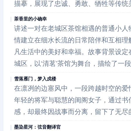
描摹，展现了忠诚、勇敢、牺牲等传统
茶香里的小确幸
讲述一对在老城区茶馆相遇的普通小人
情建立在细水长流的日常陪伴和互相理
凡生活中的美好和幸福。故事背景设定
城区，以‘清茗’茶馆为舞台，描绘了一
雪落雁门，梦入戍楼
在凛冽的边塞风中，一段跨越时空的爱
年轻的将军与聪慧的闺阁女子，通过书
感，却最终因战事而分离，留下了无尽
墨染星河：弦音翻译官