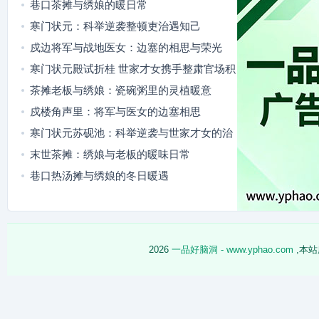
巷口茶摊与绣娘的暖日常
寒门状元：科举逆袭整顿吏治遇知己
戍边将军与战地医女：边塞的相思与荣光
寒门状元殿试折桂 世家才女携手整肃官场积
弊
茶摊老板与绣娘：瓷碗粥里的灵植暖意
戍楼角声里：将军与医女的边塞相思
寒门状元苏砚池：科举逆袭与世家才女的治
世同行
末世茶摊：绣娘与老板的暖味日常
巷口热汤摊与绣娘的冬日暖遇
2026
一品好脑洞 - www.yphao.com
,本