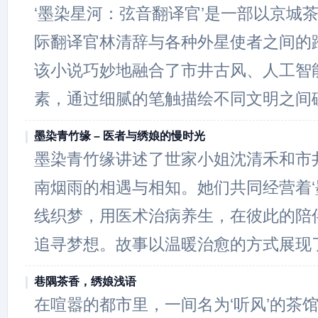
‘墨染星河：弦音翻译官’是一部以京城
际翻译官林清辞与各种外星使者之间的
该小说巧妙地融合了市井古风、人工智
素，通过细腻的笔触描绘不同文明之间
墨染青竹缘 – 医者与绣娘的慢时光
墨染青竹缘讲述了世家小姐沈清禾和市
南烟雨的相遇与相知。她们共同经营着‘
线织梦，用医术治病养生，在彼此的陪
追寻梦想。故事以温暖治愈的方式展现
巷隅茶香，绣娘浅语
在喧嚣的都市里，一间名为‘听风’的茶