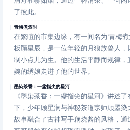
清舟和柳如烟，通过一杯清茶、一句闲
了彼此。
青梅煮酒时
在繁喧的市集边缘，有一间名为‘青梅煮
板顾星辰，是一位年轻的月狼族兽人，
制小点儿为生。他的生活平静而规律，
婉的绣娘走进了他的世界。
墨染茶香：一盏指尖的星河
《墨染茶香：一盏指尖的星河》讲述了
下，少年顾星澜与神秘茶道宗师顾墨染
故事融合了古神写手藕烧酱的风格，通