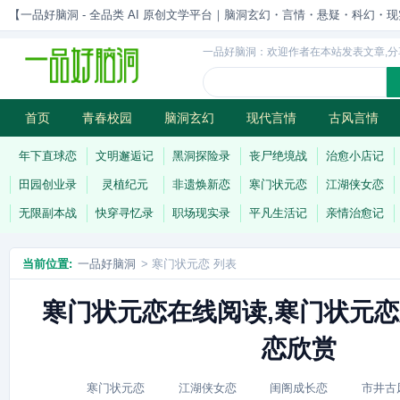
【一品好脑洞 - 全品类 AI 原创文学平台｜脑洞玄幻・言情・悬疑・科幻・现实一站
一品好脑洞：欢迎作者在本站发表文章,分
首页
青春校园
脑洞玄幻
现代言情
古风言情
历史权谋
武侠江湖
灵异志怪
连载
年下直球恋
文明邂逅记
黑洞探险录
丧尸绝境战
治愈小店记
田园创业录
灵植纪元
非遗焕新恋
寒门状元恋
江湖侠女恋
无限副本战
快穿寻忆录
职场现实录
平凡生活记
亲情治愈记
当前位置:
一品好脑洞
> 寒门状元恋 列表
寒门状元恋在线阅读,寒门状元恋
恋欣赏
寒门状元恋
江湖侠女恋
闺阁成长恋
市井古