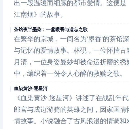
出一段温暖而细腻的都市爱情。这便是
江南烟》的故事。
茶馆夜半墨染：一盏暖香与遗忘之歌
在繁华的京城，一间名为‘墨香’的茶馆
与记忆的爱情故事。林硯，一位怀揣古
月清，一位身姿曼妙却被命运折磨的绣
中，编织着一份令人心醉的救赎之歌。
血染黄沙·逐星河
《血染黄沙·逐星河》讲述了在战乱年
郎官与戍边游骑的英雄之间，因家国情
情故事。小说融合了古风浪漫的情调和