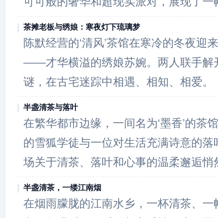
可可般的奢华和超现实派对，展现了一
茶摊老板与绣娘：寒夜灯下琉璃梦
陈默经营的‘清风’茶馆在寒冷的冬夜迎
——才华横溢的绣娘苏婉。两人联手解
谜，在古宅迷踪中相遇、相知、相爱。
半盏清茶与落叶
在繁华都市边缘，一间名为‘墨香’的茶
的雪狐学徒与一位对生活充满诗意的落
场关于清茶、落叶和心事的温柔邂逅悄
半盏清茶，一缕江南烟
在烟雨朦胧的江南水乡，一杯清茶、一