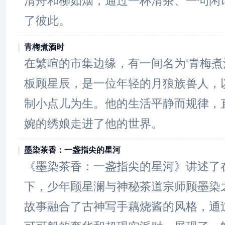
清舟和柳如烟，通过一杯清茶、一句闲
了彼此。
青梅煮酒时
在繁喧的市集边缘，有一间名为‘青梅煮
板顾星辰，是一位年轻的月狼族兽人，
制小点儿为生。他的生活平静而规律，
婉的绣娘走进了他的世界。
墨染茶香：一盏指尖的星河
《墨染茶香：一盏指尖的星河》讲述了
下，少年顾星澜与神秘茶道宗师顾墨染
故事融合了古神写手藕烧酱的风格，通