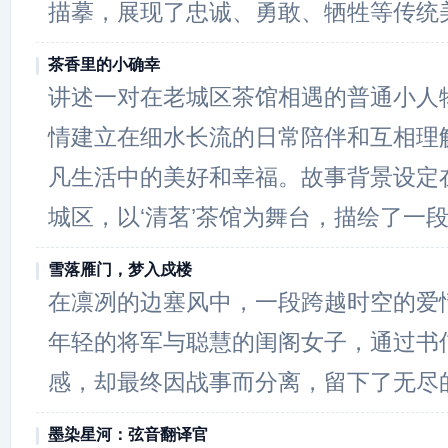
描摹，展现了忠诚、勇敢、牺牲等传统
茶香里的小确幸
讲述一对在老城区茶馆相遇的普通小人
情建立在细水长流的日常陪伴和互相理
凡生活中的美好和幸福。故事背景设定
城区，以‘清茗’茶馆为舞台，描绘了一
雪落雁门，梦入戍楼
在凛冽的边塞风中，一段跨越时空的爱
年轻的将军与聪慧的闺阁女子，通过书
感，却最终因战事而分离，留下了无尽
墨染星河：弦音翻译官