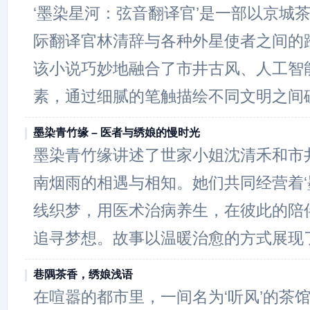
‘墨染星河：弦音翻译官’是一部以京城
际翻译官林清辞与各种外星使者之间的
该小说巧妙地融合了市井古风、人工智
素，通过细腻的笔触描绘不同文明之间
墨染青竹缘 – 医者与绣娘的慢时光
墨染青竹缘讲述了世家小姐沈清禾和市
南烟雨的相遇与相知。她们共同经营着‘
线织梦，用医术治病养生，在彼此的陪
追寻梦想。故事以温暖治愈的方式展现
巷隅茶香，绣娘浅语
在喧嚣的都市里，一间名为‘听风’的茶