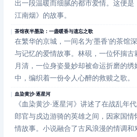
出一段温暖而细腻的都市爱情。这便是
江南烟》的故事。
茶馆夜半墨染：一盏暖香与遗忘之歌
在繁华的京城，一间名为‘墨香’的茶馆
与记忆的爱情故事。林硯，一位怀揣古
月清，一位身姿曼妙却被命运折磨的绣
中，编织着一份令人心醉的救赎之歌。
血染黄沙·逐星河
《血染黄沙·逐星河》讲述了在战乱年
郎官与戍边游骑的英雄之间，因家国情
情故事。小说融合了古风浪漫的情调和