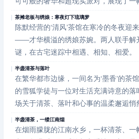
可可般的奢华和超现实派对，展现了一
茶摊老板与绣娘：寒夜灯下琉璃梦
陈默经营的‘清风’茶馆在寒冷的冬夜迎
——才华横溢的绣娘苏婉。两人联手解
谜，在古宅迷踪中相遇、相知、相爱。
半盏清茶与落叶
在繁华都市边缘，一间名为‘墨香’的茶
的雪狐学徒与一位对生活充满诗意的落
场关于清茶、落叶和心事的温柔邂逅悄
半盏清茶，一缕江南烟
在烟雨朦胧的江南水乡，一杯清茶、一