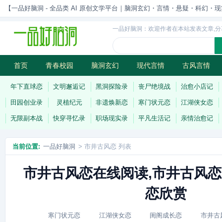
【一品好脑洞 - 全品类 AI 原创文学平台｜脑洞玄幻・言情・悬疑・科幻・现实一站
一品好脑洞：欢迎作者在本站发表文章,分
首页
青春校园
脑洞玄幻
现代言情
古风言情
历史权谋
武侠江湖
灵异志怪
连载
年下直球恋
文明邂逅记
黑洞探险录
丧尸绝境战
治愈小店记
田园创业录
灵植纪元
非遗焕新恋
寒门状元恋
江湖侠女恋
无限副本战
快穿寻忆录
职场现实录
平凡生活记
亲情治愈记
当前位置:
一品好脑洞
> 市井古风恋 列表
市井古风恋在线阅读,市井古风恋
恋欣赏
寒门状元恋
江湖侠女恋
闺阁成长恋
市井古