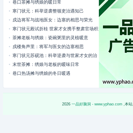
巷口茶摊与绣娘的暖日常
寒门状元：科举逆袭整顿吏治遇知己
戍边将军与战地医女：边塞的相思与荣光
寒门状元殿试折桂 世家才女携手整肃官场积
弊
茶摊老板与绣娘：瓷碗粥里的灵植暖意
戍楼角声里：将军与医女的边塞相思
寒门状元苏砚池：科举逆袭与世家才女的治
世同行
末世茶摊：绣娘与老板的暖味日常
巷口热汤摊与绣娘的冬日暖遇
2026
一品好脑洞 - www.yphao.com
,本