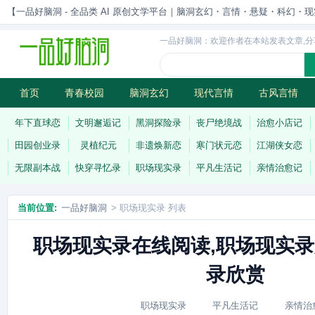
【一品好脑洞 - 全品类 AI 原创文学平台｜脑洞玄幻・言情・悬疑・科幻・现实一站
一品好脑洞：欢迎作者在本站发表文章,分
首页
青春校园
脑洞玄幻
现代言情
古风言情
历史权谋
武侠江湖
灵异志怪
连载
年下直球恋
文明邂逅记
黑洞探险录
丧尸绝境战
治愈小店记
田园创业录
灵植纪元
非遗焕新恋
寒门状元恋
江湖侠女恋
无限副本战
快穿寻忆录
职场现实录
平凡生活记
亲情治愈记
当前位置:
一品好脑洞
> 职场现实录 列表
职场现实录在线阅读,职场现实录
录欣赏
职场现实录
平凡生活记
亲情治