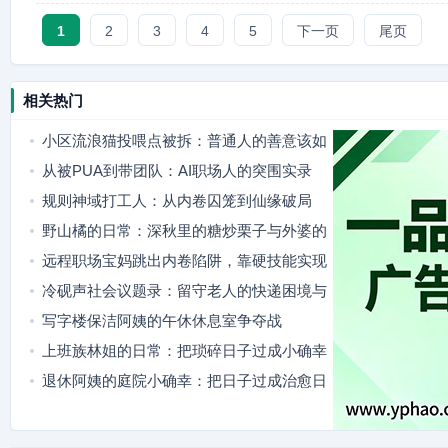
1
2
3
4
5
下一页
尾页
相关热门
小区流浪猫投喂点被拆：普通人的善意该如
何安放
从被PUA到带团队：AI职场人的突围实录
规则神域打工人：从内卷囚笼到仙缘破局
野山橘的日常：深秋里的糖炒栗子与外婆的
竹篮
远程职场宝妈跳出内卷陷阱，靠硬技能实现
职场成长
冷砚声社会议题录：留守老人的快递困境与
破局之路
写字楼保洁阿姨的午休休息室争夺战
上班族林姐的日常：把琐碎日子过成小确幸
退休阿姨的庭院小确幸：把日子过成治愈日
常