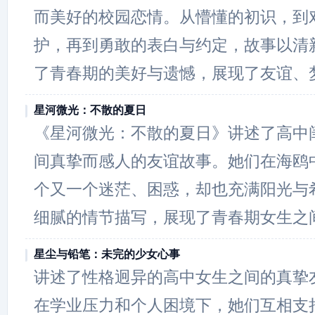
而美好的校园恋情。从懵懂的初识，到
护，再到勇敢的表白与约定，故事以清
了青春期的美好与遗憾，展现了友谊、
星河微光：不散的夏日
《星河微光：不散的夏日》讲述了高中
间真挚而感人的友谊故事。她们在海鸥
个又一个迷茫、困惑，却也充满阳光与
细腻的情节描写，展现了青春期女生之
星尘与铅笔：未完的少女心事
讲述了性格迥异的高中女生之间的真挚
在学业压力和个人困境下，她们互相支