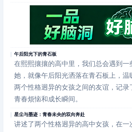
午后阳光下的青石板
在熙熙攘攘的高中里，我们总会遇到一
她，就像午后阳光洒落在青石板上，温
两个性格迥异的女孩之间的友谊，记录
青春烦恼和成长瞬间。
星尘与墨迹：青春未央的双向奔赴
讲述了两个性格迥异的高中女孩，在一