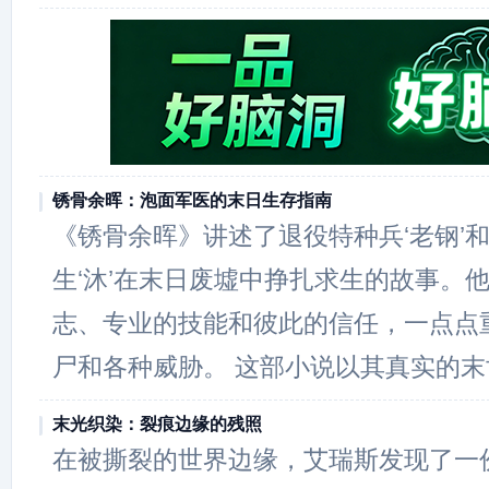
锈骨余晖：泡面军医的末日生存指南
《锈骨余晖》讲述了退役特种兵‘老钢’
生‘沐’在末日废墟中挣扎求生的故事。
志、专业的技能和彼此的信任，一点点
尸和各种威胁。 这部小说以其真实的末
末光织染：裂痕边缘的残照
在被撕裂的世界边缘，艾瑞斯发现了一