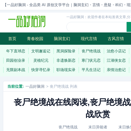
【一品好脑洞 - 全品类 AI 原创文学平台｜脑洞玄幻・言情・悬疑・科幻・现实一站
一品好脑洞：欢迎作者在本站发表文章,分
首页
青春校园
脑洞玄幻
现代言情
古风言情
历史权谋
武侠江湖
灵异志怪
连载
年下直球恋
文明邂逅记
黑洞探险录
丧尸绝境战
治愈小店记
田园创业录
灵植纪元
非遗焕新恋
寒门状元恋
江湖侠女恋
无限副本战
快穿寻忆录
职场现实录
平凡生活记
亲情治愈记
当前位置:
一品好脑洞
> 丧尸绝境战 列表
丧尸绝境战在线阅读,丧尸绝境战
战欣赏
丧尸绝境战
末日异能者
末日焕