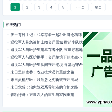
1
2
3
4
5
下一页
尾页
相关热门
废土育种手记：和幸存者一起种出满仓稻穗
退役军人带急诊护士闯丧尸围城 攒起小队找
隐秘据点
退役军人与医护组建幸存者小队 末世寻基地
燃爽又暖心
退役军人与医护携手：丧尸绝境下的求生小
队
退役军人与医护组队闯丧尸绝境 寻基地守希
望
末日里的麦香：农业技术员的重建之路
末日灵植战医：以治愈之刃斩破丧尸围城
末日觉醒：治愈战双系异能者的守护之路
青釉行舟：末世农人的重生与家园重建