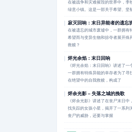
在被战争和灾难摧毁的世界中，李
绿意小镇。这是一部关于希望、坚
寂灭回响：末日异能者的遗忘
在被遗忘的城市废墟中，一群拥有
希望而与变异生物和掠夺者展开殊
救赎？
烬光余焰：末日回响
《烬光余焰：末日回响》讲述了一
一群拥有特殊异能的幸存者为了寻
在绝望中的自我救赎，构成了
烬余光影 – 失落之城的挽歌
《烬余光影》讲述了在丧尸末日中，
找失踪的女孩小星，揭开了一系列
丧尸的威胁，还要与掌握