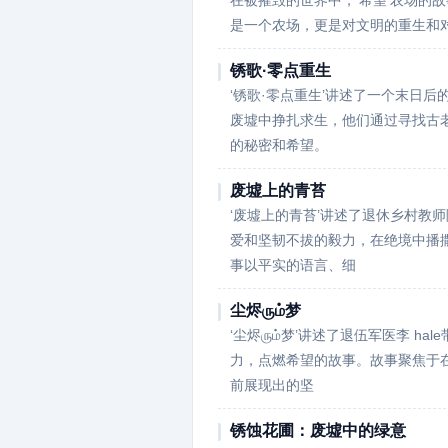
在被摧毁的世界中，‘希望’农场的
是一个农场，更是对文明的重生和
锈歌·零点重生
‘锈歌·零点重生’讲述了一个末日后
废墟中挣扎求生，他们通过寻找古老
的秘密和希望。
废墟上的青苔
‘废墟上的青苔’讲述了退休乡村教
爱和坚韧不拔的毅力，在绝境中播撒
事以平实的语言、细
尘烬ரும்梦
‘尘烬ரும்梦’讲述了退伍军医李 
力，点燃希望的故事。故事聚焦于
前展现出的坚
锈蚀花圃：废墟中的绿意