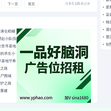
共
9
页
125
条记录
下一页
尾页
星
染
独
退
出满仓稻穗
墨
攒起小队找
别
末世寻基地
下的求生小
寻基地守希
建之路
丧尸围城
守护之路
园重建