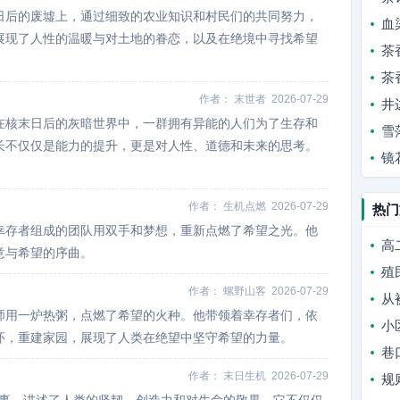
日后的废墟上，通过细致的农业知识和村民们的共同努力，
血
展现了人性的温暖与对土地的眷恋，以及在绝境中寻找希望
茶
茶
作者：
末世者
2026-07-29
井
在核末日后的灰暗世界中，一群拥有异能的人们为了生存和
雪
长不仅仅是能力的提升，更是对人性、道德和未来的思考。
镜
作者：
生机点燃
2026-07-29
热门
幸存者组成的团队用双手和梦想，重新点燃了希望之光。他
高
意与希望的序曲。
殖
作者：
螺野山客
2026-07-29
从
师用一炉热粥，点燃了希望的火种。他带领着幸存者们，依
小
怀，重建家园，展现了人类在绝望中坚守希望的力量。
巷
作者：
末日生机
2026-07-29
规