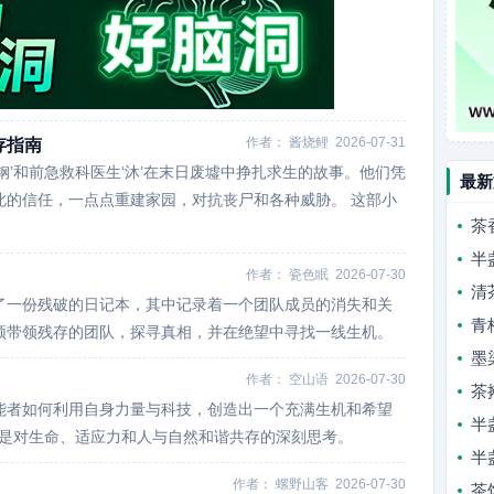
作者：
酱烧鲤
2026-07-31
存指南
钢’和前急救科医生‘沐’在末日废墟中挣扎求生的故事。他们凭
最新
此的信任，一点点重建家园，对抗丧尸和各种威胁。 这部小
茶
半
作者：
瓷色眠
2026-07-30
清
了一份残破的日记本，其中记录着一个团队成员的消失和关
青
须带领残存的团队，探寻真相，并在绝望中寻找一线生机。
墨
作者：
空山语
2026-07-30
茶
能者如何利用自身力量与科技，创造出一个充满生机和希望
半
更是对生命、适应力和人与自然和谐共存的深刻思考。
半
作者：
螺野山客
2026-07-30
茶