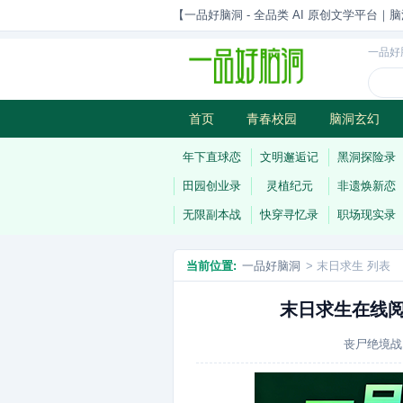
【一品好脑洞 - 全品类 AI 原创文学平台｜脑
一品好
首页
青春校园
脑洞玄幻
历史权谋
武侠江湖
灵异志
年下直球恋
文明邂逅记
黑洞探险录
田园创业录
灵植纪元
非遗焕新恋
无限副本战
快穿寻忆录
职场现实录
当前位置:
一品好脑洞
> 末日求生 列表
末日求生在线阅
丧尸绝境战