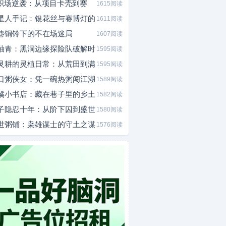
I职场逆袭：从项目卡壳到赛
1615阅读
星人手记：银花丝与赛博灯的
1611阅读
巷铜铃下的不在场迷局
1607阅读
釉青：黑洞边缘探险队破解时
1595阅读
灵耕的灵植日常：从荒田到满
1595阅读
口粥侠女：凭一碗热粥闯江湖
1589阅读
橘小书店：藏在巷子里的乡土
1582阅读
子隐忍十年：从阶下囚到盛世
1580阅读
世粥铺：枭雄谋士的守土之谋
1576阅读