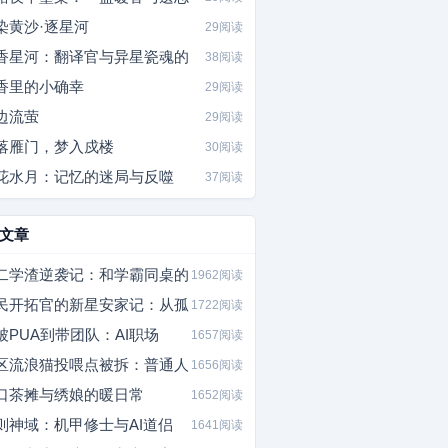
染黄沙·逐星河
29阅读
香星河：翻译官与异星瓷魂的
38阅读
香里的小确幸
29阅读
边流萤
29阅读
落雁门，梦入戍楼
30阅读
花水月：记忆的迷局与反噬
37阅读
文章
二学渣逆袭记：和学霸同桌的
1962阅读
民开拓官的新星安家记：从孤
1722阅读
被PUA到带团队：AI职场
1657阅读
区流浪猫投喂点被拆：普通人
1656阅读
口茶摊与绣娘的暖日常
1652阅读
则神域：机甲修士与AI道侣
1641阅读