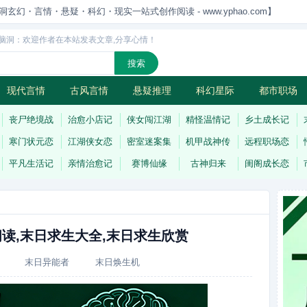
洞玄幻・言情・悬疑・科幻・现实一站式创作阅读 - www.yphao.com】
脑洞：欢迎作者在本站发表文章,分享心情！
现代言情
古风言情
悬疑推理
科幻星际
都市职场
怪
连载
丧尸绝境战
治愈小店记
侠女闯江湖
精怪温情记
乡土成长记
寒门状元恋
江湖侠女恋
密室迷案集
机甲战神传
远程职场恋
平凡生活记
亲情治愈记
赛博仙缘
古神归来
闺阁成长恋
读,末日求生大全,末日求生欣赏
末日异能者
末日焕生机