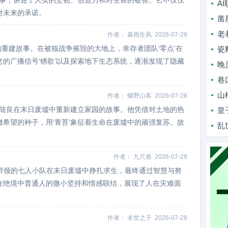
故事，讲述了人类的坚韧、创造力和对生命的敬畏。它不仅仅
A
对未来的承诺。
凿
老
作者：
暮雨生风
2026-07-28
的重建故事。在被核战争摧毁的大地上，幸存者团队‘零点’在
瓷
的广播信号‘锈歌’以及探索地下生态系统，逐渐发现了隐藏
晚
巷
山
作者：
螺野山客
2026-07-28
师陆良在末日废墟中重新建立家园的故事。他凭借对土地的热
皇
希望的种子，用‘青苔’象征着生命在废墟中的顽强复苏。故
乱
作者：
九尺巷
2026-07-28
hale带领的七人小队在末日废墟中挣扎求生，最终通过智慧与努
在绝境中普通人的微小坚持和情感联结，展现了人在灾难面
作者：
末世之子
2026-07-28