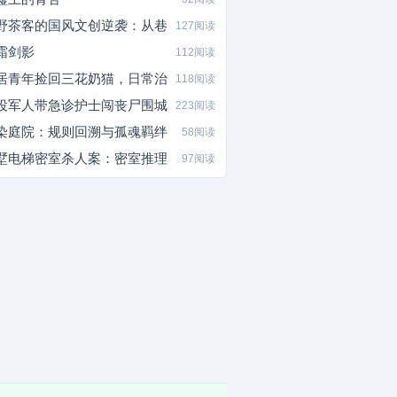
野茶客的国风文创逆袭：从巷
127阅读
霜剑影
112阅读
居青年捡回三花奶猫，日常治
118阅读
役军人带急诊护士闯丧尸围城
223阅读
染庭院：规则回溯与孤魂羁绊
58阅读
墅电梯密室杀人案：密室推理
97阅读