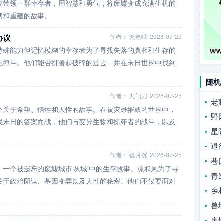
牧带领一群幸存者，用智慧和勇气，将废墟变成充满生机的
韧和重建的故事。
作者：
瓷色眠
2026-07-28
协议
特殊能力但记忆模糊的幸存者为了寻找失落的真相和生存的
死搏斗。他们能否拼凑起破碎的过去，并在末日世界中找到
随机
作者：
九门刀
2026-07-25
老
个关于希望、牺牲和人性的故事。在被灾难摧毁的世界中，
野
找末日的答案而战，他们与变异生物和掠夺者的战斗，以及
星
退
作者：
孤月沉
2026-07-25
巷
一个被遗忘的废墟城市‘灰城’中的生存故事。凛和风为了寻
青
关于政治阴谋、基因变异以及人性的秘密。他们不仅要面对
乡
兽
废