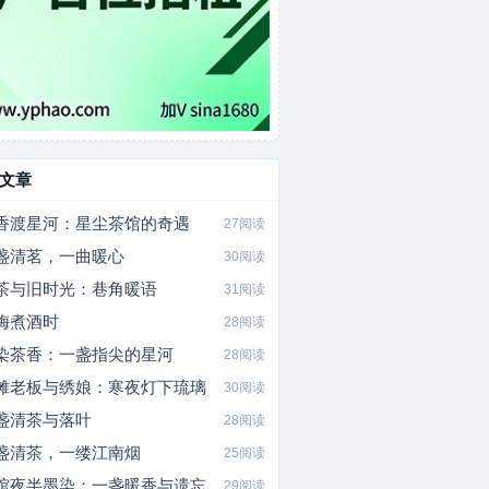
文章
香渡星河：星尘茶馆的奇遇
27阅读
盏清茗，一曲暖心
30阅读
茶与旧时光：巷角暖语
31阅读
梅煮酒时
28阅读
染茶香：一盏指尖的星河
28阅读
摊老板与绣娘：寒夜灯下琉璃
30阅读
盏清茶与落叶
28阅读
盏清茶，一缕江南烟
25阅读
馆夜半墨染：一盏暖香与遗忘
29阅读