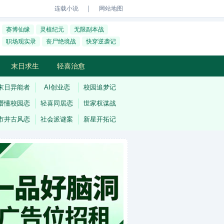
｜
连载小说
网站地图
赛博仙缘
灵植纪元
无限副本战
职场现实录
丧尸绝境战
快穿逆袭记
末日求生
轻喜治愈
末日异能者
AI创业恋
校园追梦记
懵懂校园恋
轻喜同居恋
世家权谋战
市井古风恋
社会派谜案
新星开拓记