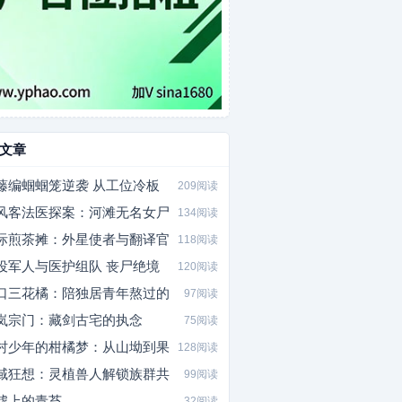
文章
藤编蝈蝈笼逆袭 从工位冷板
209阅读
风客法医探案：河滩无名女尸
134阅读
际煎茶摊：外星使者与翻译官
118阅读
役军人与医护组队 丧尸绝境
120阅读
口三花橘：陪独居青年熬过的
97阅读
岚宗门：藏剑古宅的执念
75阅读
村少年的柑橘梦：从山坳到果
128阅读
域狂想：灵植兽人解锁族群共
99阅读
墟上的青苔
32阅读