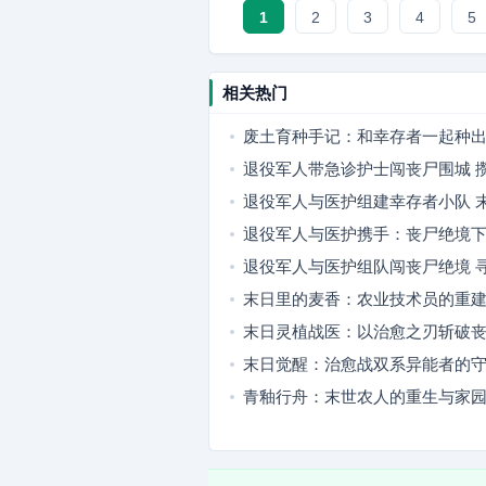
1
2
3
4
5
相关热门
废土育种手记：和幸存者一起种
退役军人带急诊护士闯丧尸围城 
隐秘据点
退役军人与医护组建幸存者小队 
燃爽又暖心
退役军人与医护携手：丧尸绝境
队
退役军人与医护组队闯丧尸绝境 
望
末日里的麦香：农业技术员的重
末日灵植战医：以治愈之刃斩破
末日觉醒：治愈战双系异能者的
青釉行舟：末世农人的重生与家