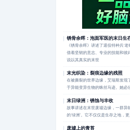
锈骨余晖：泡面军医的末日生
《锈骨余晖》讲述了退役特种兵‘老
借着坚韧的意志、专业的技能和彼
说以其真实的末世
末光织染：裂痕边缘的残照
在被撕裂的世界边缘，艾瑞斯发现
于异能变异生物的蛛丝马迹。她必
末日绿洲：锈蚀与丰收
故事讲述在末世废墟边缘，一群异
的‘绿洲’。它不仅仅是生存之地，
废墟上的青苔