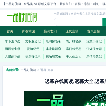
【一品好脑洞 - 全品类 AI 原创文学平台｜脑洞玄幻・言情・悬疑・科幻・现实一站
一品好脑洞：欢迎作者在本站发表文章,分
首页
青春校园
脑洞玄幻
现代言情
古风言情
历史权谋
武侠江湖
灵异志怪
连载
年下直球恋
文明邂逅记
黑洞探险录
丧尸绝境战
治愈小店记
田园创业录
灵植纪元
非遗焕新恋
寒门状元恋
江湖侠女恋
无限副本战
快穿寻忆录
职场现实录
平凡生活记
亲情治愈记
当前位置:
一品好脑洞
> 迟暮 列表
迟暮在线阅读,迟暮大全,迟暮