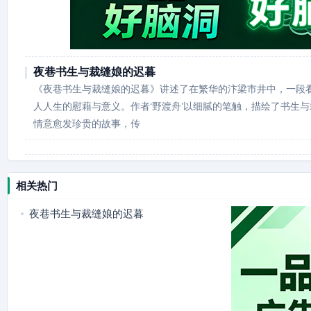
夜巷书生与裁缝娘的迟暮
《夜巷书生与裁缝娘的迟暮》讲述了在繁华的汴梁市井中，一段
人人生的慰藉与意义。作者‘野渡舟’以细腻的笔触，描绘了书生
情意愈发珍贵的故事，传
相关热门
夜巷书生与裁缝娘的迟暮