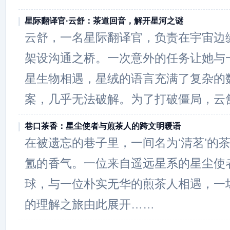
星际翻译官·云舒：茶道回音，解开星河之谜
云舒，一名星际翻译官，负责在宇宙边
架设沟通之桥。一次意外的任务让她与一
星生物相遇，星绒的语言充满了复杂的
案，几乎无法破解。为了打破僵局，云
巷口茶香：星尘使者与煎茶人的跨文明暖语
在被遗忘的巷子里，一间名为‘清茗’的
氲的香气。一位来自遥远星系的星尘使
球，与一位朴实无华的煎茶人相遇，一
的理解之旅由此展开……