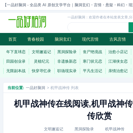
【一品好脑洞 - 全品类 AI 原创文学平台｜脑洞玄幻・言情・悬疑・科幻・现实一站
一品好脑洞：欢迎作者在本站发表文章,分
首页
青春校园
脑洞玄幻
现代言情
古风言情
历史权谋
武侠江湖
灵异志怪
连载
年下直球恋
文明邂逅记
黑洞探险录
丧尸绝境战
治愈小店记
田园创业录
灵植纪元
非遗焕新恋
寒门状元恋
江湖侠女恋
无限副本战
快穿寻忆录
职场现实录
平凡生活记
亲情治愈记
当前位置:
一品好脑洞
> 机甲战神传 列表
机甲战神传在线阅读,机甲战神传
传欣赏
文明邂逅记
黑洞探险录
机甲战神传