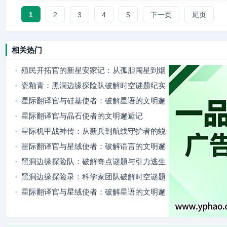
1
2
3
4
5
下一页
尾页
相关热门
殖民开拓官的新星安家记：从孤胆闯星到烟
火满舱
瓷釉青：黑洞边缘探险队破解时空谜题纪实
星际翻译官与硅基使者：破解星语的文明邂
逅
星际翻译官与晶石使者的文明邂逅记
星际机甲战神传：从新兵到航线守护者的蜕
变
星际翻译官与星绒使者：破解语言的文明邂
逅
黑洞边缘探险队：破解奇点谜题与引力逃生
黑洞边缘探险录：科学家团队破解时空谜题
星际翻译官与星绒使者：破解星语的文明邂
逅