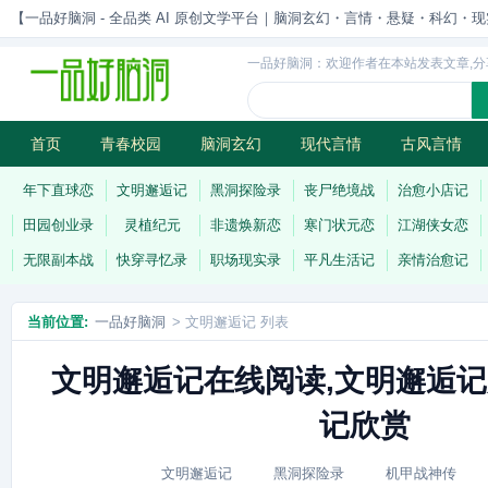
【一品好脑洞 - 全品类 AI 原创文学平台｜脑洞玄幻・言情・悬疑・科幻・现实一站
一品好脑洞：欢迎作者在本站发表文章,分
首页
青春校园
脑洞玄幻
现代言情
古风言情
历史权谋
武侠江湖
灵异志怪
连载
年下直球恋
文明邂逅记
黑洞探险录
丧尸绝境战
治愈小店记
田园创业录
灵植纪元
非遗焕新恋
寒门状元恋
江湖侠女恋
无限副本战
快穿寻忆录
职场现实录
平凡生活记
亲情治愈记
当前位置:
一品好脑洞
> 文明邂逅记 列表
文明邂逅记在线阅读,文明邂逅记
记欣赏
文明邂逅记
黑洞探险录
机甲战神传