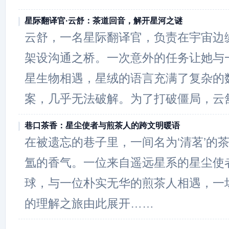
星际翻译官·云舒：茶道回音，解开星河之谜
云舒，一名星际翻译官，负责在宇宙边
架设沟通之桥。一次意外的任务让她与一
星生物相遇，星绒的语言充满了复杂的
案，几乎无法破解。为了打破僵局，云
巷口茶香：星尘使者与煎茶人的跨文明暖语
在被遗忘的巷子里，一间名为‘清茗’的
氲的香气。一位来自遥远星系的星尘使
球，与一位朴实无华的煎茶人相遇，一
的理解之旅由此展开……