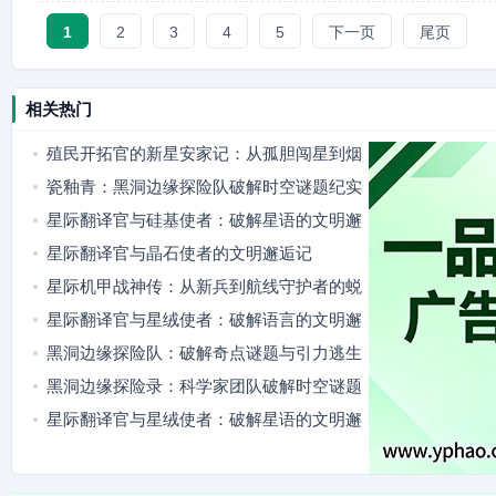
1
2
3
4
5
下一页
尾页
相关热门
殖民开拓官的新星安家记：从孤胆闯星到烟
火满舱
瓷釉青：黑洞边缘探险队破解时空谜题纪实
星际翻译官与硅基使者：破解星语的文明邂
逅
星际翻译官与晶石使者的文明邂逅记
星际机甲战神传：从新兵到航线守护者的蜕
变
星际翻译官与星绒使者：破解语言的文明邂
逅
黑洞边缘探险队：破解奇点谜题与引力逃生
黑洞边缘探险录：科学家团队破解时空谜题
星际翻译官与星绒使者：破解星语的文明邂
逅