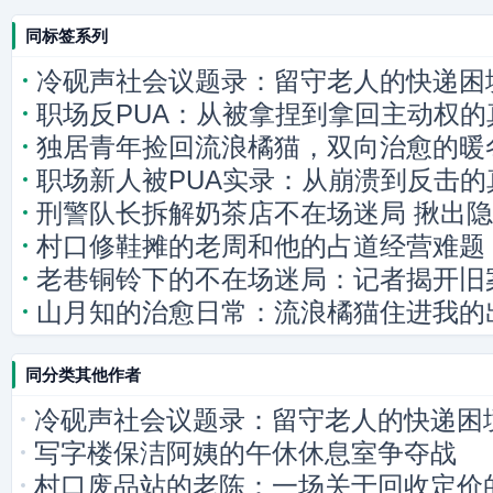
同标签系列
冷砚声社会议题录：留守老人的快递困
职场反PUA：从被拿捏到拿回主动权的
独居青年捡回流浪橘猫，双向治愈的暖
职场新人被PUA实录：从崩溃到反击的
刑警队长拆解奶茶店不在场迷局 揪出
村口修鞋摊的老周和他的占道经营难题
老巷铜铃下的不在场迷局：记者揭开旧
山月知的治愈日常：流浪橘猫住进我的
同分类其他作者
冷砚声社会议题录：留守老人的快递困
写字楼保洁阿姨的午休休息室争夺战
村口废品站的老陈：一场关于回收定价