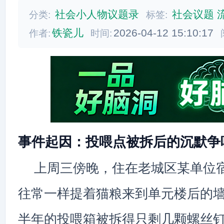
社会小人物议题录
社会议题
分类:
标签:
铁瓷儿
2026-04-12 15:10:17
作者:
时间:
事件起因：投喂点被拆后的沉默争
上周三傍晚，住在老城区某单位
往常一样提着猫粮来到单元楼后的
半年的投喂箱被拆得只剩几颗螺丝