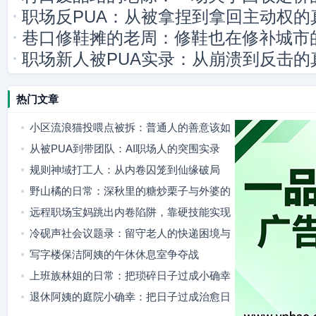
职场反PUA：从被拿捏到拿回主动权的
巷口修鞋摊的老周：修鞋也在修补城市
职场新人被PUA实录：从崩溃到反击的
热门文章
小区流浪猫投喂点被拆：普通人的善意该如
何安放
从被PUA到带团队：AI职场人的突围实录
规则神域打工人：从内卷囚笼到仙缘破局
野山橘的日常：深秋里的糖炒栗子与外婆的
竹篮
远程职场宝妈跳出内卷陷阱，靠硬技能实现
职场成长
冷砚声社会议题录：留守老人的快递困境与
破局之路
写字楼保洁阿姨的午休休息室争夺战
上班族林姐的日常：把琐碎日子过成小确幸
退休阿姨的庭院小确幸：把日子过成治愈日