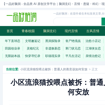
【一品好脑洞 - 全品类 AI 原创文学平台｜脑洞玄幻・言情・悬疑・科幻・现实一站
一品好脑洞：欢迎作者在本站发表文章,分
首页
青春校园
脑洞玄幻
现代言情
古风言情
历史权谋
武侠江湖
灵异志怪
连载
年下直球恋
文明邂逅记
黑洞探险录
丧尸绝境战
治愈小店记
田园创业录
灵植纪元
非遗焕新恋
寒门状元恋
江湖侠女恋
无限副本战
快穿寻忆录
职场现实录
平凡生活记
亲情治愈记
当前位置:
小区流浪猫投喂点被拆：普通人的善意该如何安放
> 正文
小区流浪猫投喂点被拆：普通
何安放