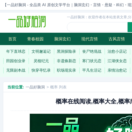
【一品好脑洞 - 全品类 AI 原创文学平台｜脑洞玄幻・言情・悬疑・科幻・现实一站
一品好脑洞：欢迎作者在本站发表文章,分
首页
青春校园
脑洞玄幻
现代言情
古风言情
历史权谋
武侠江湖
灵异志怪
连载
年下直球恋
文明邂逅记
黑洞探险录
丧尸绝境战
治愈小店记
田园创业录
灵植纪元
非遗焕新恋
寒门状元恋
江湖侠女恋
无限副本战
快穿寻忆录
职场现实录
平凡生活记
亲情治愈记
当前位置:
一品好脑洞
> 概率 列表
概率在线阅读,概率大全,概率