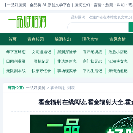
【一品好脑洞 - 全品类 AI 原创文学平台｜脑洞玄幻・言情・悬疑・科幻・现实一站
一品好脑洞：欢迎作者在本站发表文章,分
首页
青春校园
脑洞玄幻
现代言情
古风言情
历史权谋
武侠江湖
灵异志怪
连载
年下直球恋
文明邂逅记
黑洞探险录
丧尸绝境战
治愈小店记
田园创业录
灵植纪元
非遗焕新恋
寒门状元恋
江湖侠女恋
无限副本战
快穿寻忆录
职场现实录
平凡生活记
亲情治愈记
当前位置:
一品好脑洞
> 霍金辐射 列表
霍金辐射在线阅读,霍金辐射大全,霍