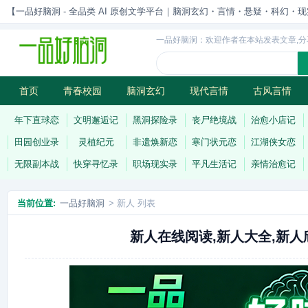
【一品好脑洞 - 全品类 AI 原创文学平台｜脑洞玄幻・言情・悬疑・科幻・现实一站
一品好脑洞：欢迎作者在本站发表文章,分
首页
青春校园
脑洞玄幻
现代言情
古风言情
历史权谋
武侠江湖
灵异志怪
连载
年下直球恋
文明邂逅记
黑洞探险录
丧尸绝境战
治愈小店记
田园创业录
灵植纪元
非遗焕新恋
寒门状元恋
江湖侠女恋
无限副本战
快穿寻忆录
职场现实录
平凡生活记
亲情治愈记
当前位置:
一品好脑洞
> 新人 列表
新人在线阅读,新人大全,新人