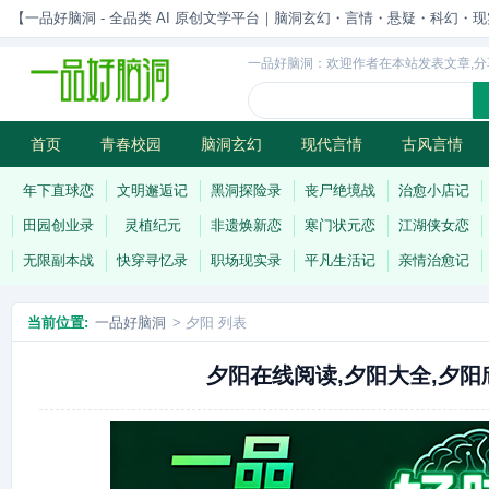
【一品好脑洞 - 全品类 AI 原创文学平台｜脑洞玄幻・言情・悬疑・科幻・现实一站
一品好脑洞：欢迎作者在本站发表文章,分
首页
青春校园
脑洞玄幻
现代言情
古风言情
历史权谋
武侠江湖
灵异志怪
连载
年下直球恋
文明邂逅记
黑洞探险录
丧尸绝境战
治愈小店记
田园创业录
灵植纪元
非遗焕新恋
寒门状元恋
江湖侠女恋
无限副本战
快穿寻忆录
职场现实录
平凡生活记
亲情治愈记
当前位置:
一品好脑洞
> 夕阳 列表
夕阳在线阅读,夕阳大全,夕阳