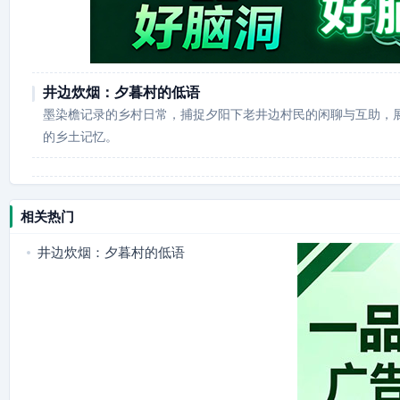
井边炊烟：夕暮村的低语
墨染檐记录的乡村日常，捕捉夕阳下老井边村民的闲聊与互助，
的乡土记忆。
相关热门
井边炊烟：夕暮村的低语