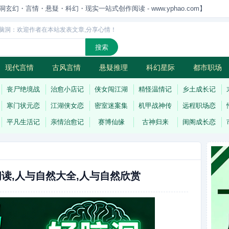
洞玄幻・言情・悬疑・科幻・现实一站式创作阅读 - www.yphao.com】
脑洞：欢迎作者在本站发表文章,分享心情！
现代言情
古风言情
悬疑推理
科幻星际
都市职场
怪
连载
丧尸绝境战
治愈小店记
侠女闯江湖
精怪温情记
乡土成长记
寒门状元恋
江湖侠女恋
密室迷案集
机甲战神传
远程职场恋
平凡生活记
亲情治愈记
赛博仙缘
古神归来
闺阁成长恋
读,人与自然大全,人与自然欣赏