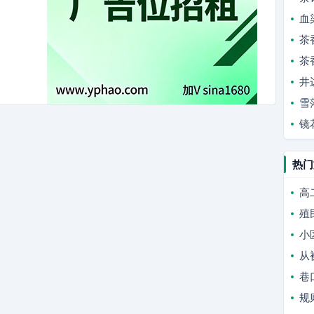
血
茶
茶
井
雪
镜
热门
高
殖
小
从
巷
规