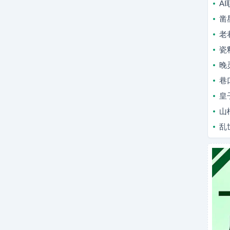
A
凿
老
瓷
晚
巷
皇
山
乱