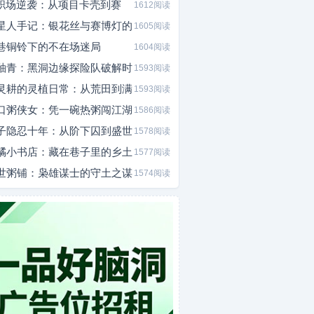
I职场逆袭：从项目卡壳到赛
1612阅读
星人手记：银花丝与赛博灯的
1605阅读
巷铜铃下的不在场迷局
1604阅读
釉青：黑洞边缘探险队破解时
1593阅读
灵耕的灵植日常：从荒田到满
1593阅读
口粥侠女：凭一碗热粥闯江湖
1586阅读
子隐忍十年：从阶下囚到盛世
1578阅读
橘小书店：藏在巷子里的乡土
1577阅读
世粥铺：枭雄谋士的守土之谋
1574阅读