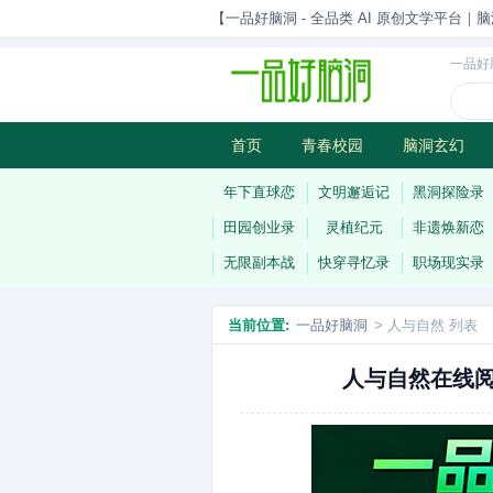
【一品好脑洞 - 全品类 AI 原创文学平台｜脑
一品好
首页
青春校园
脑洞玄幻
历史权谋
武侠江湖
灵异志
年下直球恋
文明邂逅记
黑洞探险录
田园创业录
灵植纪元
非遗焕新恋
无限副本战
快穿寻忆录
职场现实录
当前位置:
一品好脑洞
> 人与自然 列表
人与自然在线阅