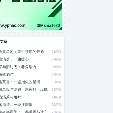
文章
香渡星河：星尘茶馆的奇遇
22阅读
盏清茗，一曲暖心
21阅读
茶与旧时光：巷角暖语
25阅读
梅煮酒时
22阅读
染茶香：一盏指尖的星河
22阅读
摊老板与绣娘：寒夜灯下琉璃
25阅读
盏清茶与落叶
24阅读
盏清茶，一缕江南烟
20阅读
馆夜半墨染：一盏暖香与遗忘
23阅读