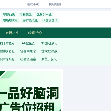
｜
连载小说
网站地图
赛博仙缘
灵植纪元
无限副本战
职场现实录
丧尸绝境战
快穿逆袭记
末日求生
轻喜治愈
末日异能者
AI创业恋
校园追梦记
懵懂校园恋
轻喜同居恋
世家权谋战
市井古风恋
社会派谜案
新星开拓记