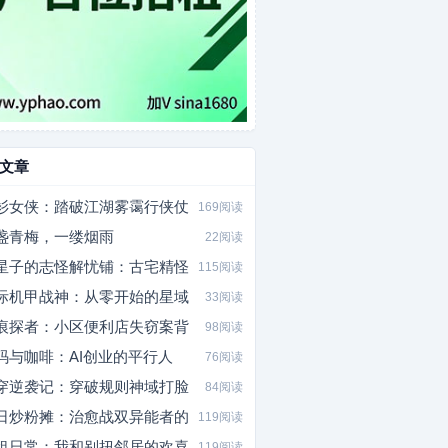
文章
衫女侠：踏破江湖雾霭行侠仗
169阅读
盏青梅，一缕烟雨
22阅读
星子的志怪解忧铺：古宅精怪
115阅读
际机甲战神：从零开始的星域
33阅读
痕探者：小区便利店失窃案背
98阅读
码与咖啡：AI创业的平行人
76阅读
穿逆袭记：穿破规则神域打脸
84阅读
日炒粉摊：治愈战双异能者的
119阅读
租日常：我和别扭邻居的欢喜
119阅读