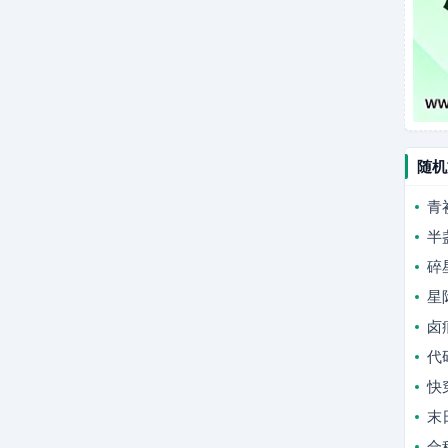
随机
青
半
碎
星
卤
代
快
末
合