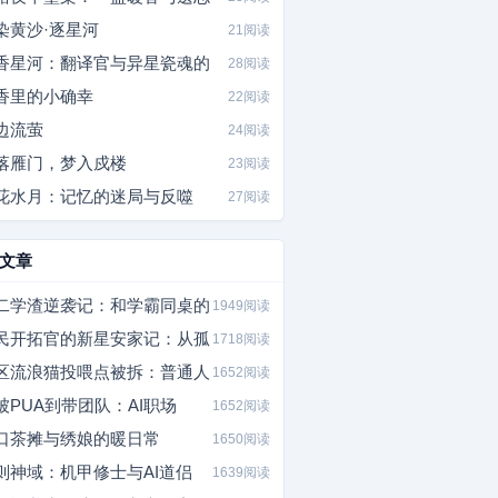
染黄沙·逐星河
21阅读
香星河：翻译官与异星瓷魂的
28阅读
香里的小确幸
22阅读
边流萤
24阅读
落雁门，梦入戍楼
23阅读
花水月：记忆的迷局与反噬
27阅读
文章
二学渣逆袭记：和学霸同桌的
1949阅读
民开拓官的新星安家记：从孤
1718阅读
区流浪猫投喂点被拆：普通人
1652阅读
被PUA到带团队：AI职场
1652阅读
口茶摊与绣娘的暖日常
1650阅读
则神域：机甲修士与AI道侣
1639阅读