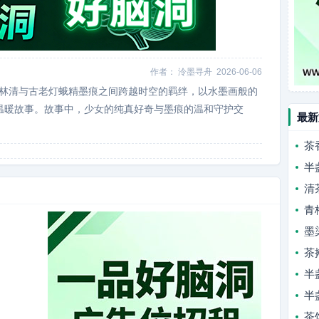
作者：
泠墨寻舟
2026-06-06
女林清与古老灯蛾精墨痕之间跨越时空的羁绊，以水墨画般的
温暖故事。故事中，少女的纯真好奇与墨痕的温和守护交
最新
茶
半
清
青
墨
茶
半
半
茶