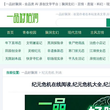
【一品好脑洞 - 全品类 AI 原创文学平台｜脑洞玄幻・言情・悬疑・科幻・现实一站
一品好脑洞：欢迎作者在本站发表文章,分
首页
青春校园
脑洞玄幻
现代言情
古风言情
历史权谋
武侠江湖
灵异志怪
连载
年下直球恋
文明邂逅记
黑洞探险录
丧尸绝境战
治愈小店记
田园创业录
灵植纪元
非遗焕新恋
寒门状元恋
江湖侠女恋
无限副本战
快穿寻忆录
职场现实录
平凡生活记
亲情治愈记
当前位置:
一品好脑洞
> 纪元危机 列表
纪元危机在线阅读,纪元危机大全,纪