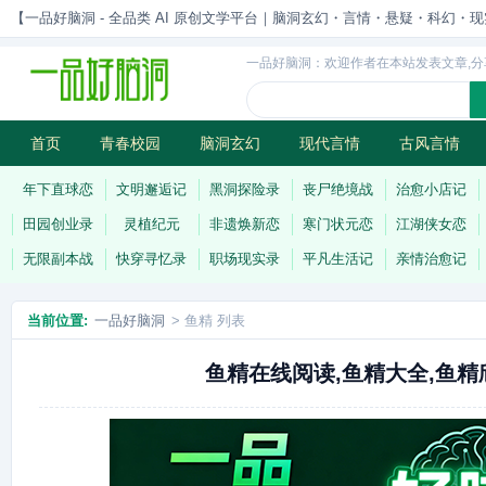
【一品好脑洞 - 全品类 AI 原创文学平台｜脑洞玄幻・言情・悬疑・科幻・现实一站
一品好脑洞：欢迎作者在本站发表文章,分
首页
青春校园
脑洞玄幻
现代言情
古风言情
历史权谋
武侠江湖
灵异志怪
连载
年下直球恋
文明邂逅记
黑洞探险录
丧尸绝境战
治愈小店记
田园创业录
灵植纪元
非遗焕新恋
寒门状元恋
江湖侠女恋
无限副本战
快穿寻忆录
职场现实录
平凡生活记
亲情治愈记
当前位置:
一品好脑洞
> 鱼精 列表
鱼精在线阅读,鱼精大全,鱼精