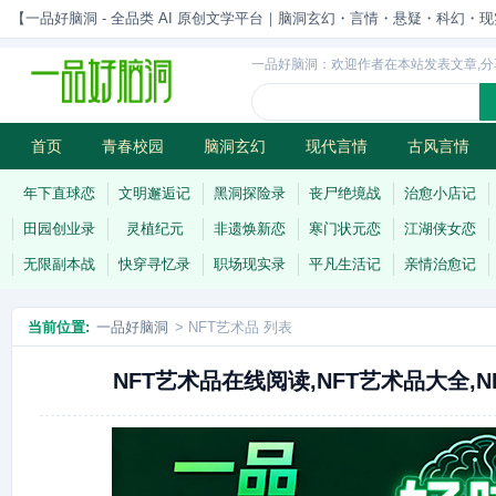
【一品好脑洞 - 全品类 AI 原创文学平台｜脑洞玄幻・言情・悬疑・科幻・现实一站
一品好脑洞：欢迎作者在本站发表文章,分
首页
青春校园
脑洞玄幻
现代言情
古风言情
历史权谋
武侠江湖
灵异志怪
连载
年下直球恋
文明邂逅记
黑洞探险录
丧尸绝境战
治愈小店记
田园创业录
灵植纪元
非遗焕新恋
寒门状元恋
江湖侠女恋
无限副本战
快穿寻忆录
职场现实录
平凡生活记
亲情治愈记
当前位置:
一品好脑洞
> NFT艺术品 列表
NFT艺术品在线阅读,NFT艺术品大全,