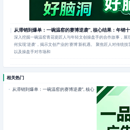
从滞销到爆单：一碗温窑的赛博逆袭”, 核心结果：年销
深入挖掘一碗温窑青花瓷匠人与年轻文创操盘手的合作故事，展
何实现‘逆袭’，揭示文创产业的‘赛博’新机遇。 聚焦匠人对传统
以及操盘手对市场和
相关热门
从滞销到爆单：一碗温窑的赛博逆袭”, 核心
结果：年销十万