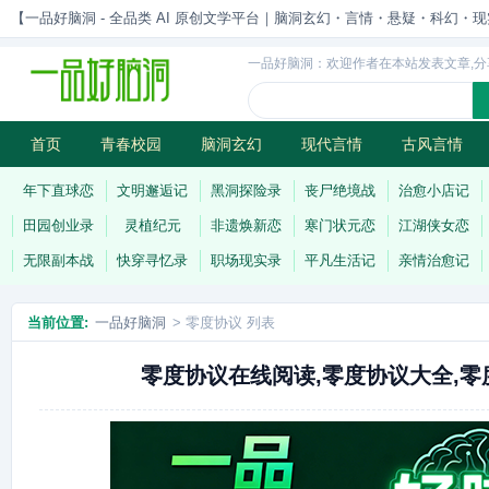
【一品好脑洞 - 全品类 AI 原创文学平台｜脑洞玄幻・言情・悬疑・科幻・现实一站
一品好脑洞：欢迎作者在本站发表文章,分
首页
青春校园
脑洞玄幻
现代言情
古风言情
历史权谋
武侠江湖
灵异志怪
连载
年下直球恋
文明邂逅记
黑洞探险录
丧尸绝境战
治愈小店记
田园创业录
灵植纪元
非遗焕新恋
寒门状元恋
江湖侠女恋
无限副本战
快穿寻忆录
职场现实录
平凡生活记
亲情治愈记
当前位置:
一品好脑洞
> 零度协议 列表
零度协议在线阅读,零度协议大全,零