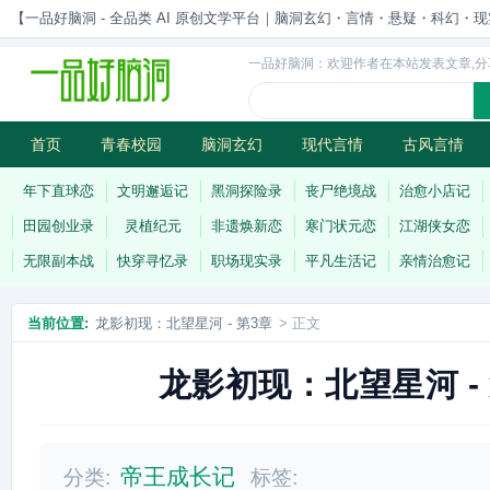
【一品好脑洞 - 全品类 AI 原创文学平台｜脑洞玄幻・言情・悬疑・科幻・现实一站
一品好脑洞：欢迎作者在本站发表文章,分
首页
青春校园
脑洞玄幻
现代言情
古风言情
历史权谋
武侠江湖
灵异志怪
连载
年下直球恋
文明邂逅记
黑洞探险录
丧尸绝境战
治愈小店记
田园创业录
灵植纪元
非遗焕新恋
寒门状元恋
江湖侠女恋
无限副本战
快穿寻忆录
职场现实录
平凡生活记
亲情治愈记
当前位置:
龙影初现：北望星河 - 第3章
> 正文
龙影初现：北望星河 -
帝王成长记
分类:
标签: