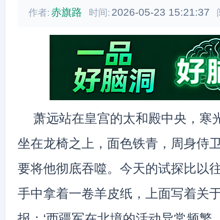
赤旗路
2026-05-23 15:21:37
作者:
时间:
萧远站在皇宫的太和殿中央，寒
坐在龙椅之上，面色铁青，周身侍
要将他彻底吞噬。今天的试探比以
手中拿着一卷羊皮纸，上面写着关
报：‘西疆军在北境的活动异常频繁