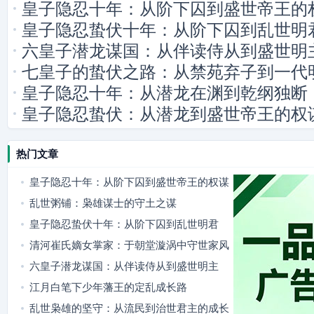
皇子隐忍十年：从阶下囚到盛世帝王的
皇子隐忍蛰伏十年：从阶下囚到乱世明
六皇子潜龙谋国：从伴读侍从到盛世明
七皇子的蛰伏之路：从禁苑弃子到一代
皇子隐忍十年：从潜龙在渊到乾纲独断
皇子隐忍蛰伏：从潜龙到盛世帝王的权
热门文章
皇子隐忍十年：从阶下囚到盛世帝王的权谋
路
乱世粥铺：枭雄谋士的守土之谋
皇子隐忍蛰伏十年：从阶下囚到乱世明君
清河崔氏嫡女掌家：于朝堂漩涡中守世家风
骨
六皇子潜龙谋国：从伴读侍从到盛世明主
江月白笔下少年藩王的定乱成长路
乱世枭雄的坚守：从流民到治世君主的成长