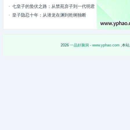
路
七皇子的蛰伏之路：从禁苑弃子到一代明君
皇子隐忍十年：从潜龙在渊到乾纲独断
2026
一品好脑洞 - www.yphao.com
,本