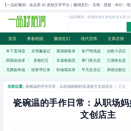
【一品好脑洞 - 全品类 AI 原创文学平台｜脑洞玄幻・言情・悬疑・科幻・现实一站
一品好脑洞：欢迎作者在本站发表文章,分
首页
青春校园
脑洞玄幻
现代言情
古风言情
历史权谋
武侠江湖
灵异志怪
连载
年下直球恋
文明邂逅记
黑洞探险录
丧尸绝境战
治愈小店记
田园创业录
灵植纪元
非遗焕新恋
寒门状元恋
江湖侠女恋
无限副本战
快穿寻忆录
职场现实录
平凡生活记
亲情治愈记
当前位置:
瓷碗温的手作日常：从职场妈妈到非遗瓷片文创店主
> 正文
瓷碗温的手作日常：从职场妈
文创店主