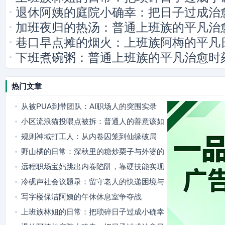
退休阿姨的庭院小确幸：把日子过成治
加班夜归的热汤：普通上班族的平凡治
巷口早点摊的烟火：上班族阿梅的平凡
下班煮碗粥：普通上班族的平凡治愈时
热门文章
从被PUA到带团队：AI职场人的突围实录
小区流浪猫投喂点被拆：普通人的善意该如
何安放
规则神域打工人：从内卷囚笼到仙缘破局
野山橘的日常：深秋里的糖炒栗子与外婆的
竹篮
远程职场宝妈跳出内卷陷阱，靠硬技能实现
职场成长
冷砚声社会议题录：留守老人的快递困境与
破局之路
写字楼保洁阿姨的午休休息室争夺战
上班族林姐的日常：把琐碎日子过成小确幸