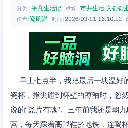
平凡生活记
市井生活
文创创
分类:
标签:
瓷碗温
2026-03-21 16:10:12
作者:
时间:
早上七点半，我把最后一块温好
瓷杯，指尖碰到杯壁的薄釉时，忽
说的“瓷片有魂”。三年前我还是朝
营，每天踩着高跟鞋挤地铁，连喝