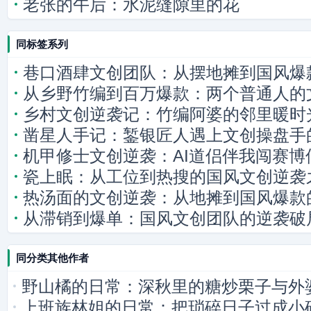
老张的午后：水泥缝隙里的花
同标签系列
巷口酒肆文创团队：从摆地摊到国风爆
从乡野竹编到百万爆款：两个普通人的
乡村文创逆袭记：竹编阿婆的邻里暖时
凿星人手记：錾银匠人遇上文创操盘手
机甲修士文创逆袭：AI道侣伴我闯赛博
瓷上眠：从工位到热搜的国风文创逆袭
热汤面的文创逆袭：从地摊到国风爆款
从滞销到爆单：国风文创团队的逆袭破
同分类其他作者
野山橘的日常：深秋里的糖炒栗子与外
上班族林姐的日常：把琐碎日子过成小