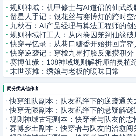
规则神域：机甲修士与AI道侣的仙武战
凿星人手记：银花丝与赛博灯的跨时空
九秋石：AI产品经理与算法工程师的创
规则神域打工人：从内卷囚笼到仙缘破
快穿寻忆录：从巷口糖香开始拼回完整
快穿逆袭记：穿梭九界打脸反派攒积分
赛博仙缘：108神域规则解析师的灵植
末世茶摊：绣娘与老板的暖味日常
同分类其他作者
快穿组队副本：队友羁绊下的逆袭通关
快穿无限副本：队友羁绊下的悬疑解谜
规则神域古宅副本：快穿者与队友的志
赛博乡土副本：快穿者与队友的治愈闯