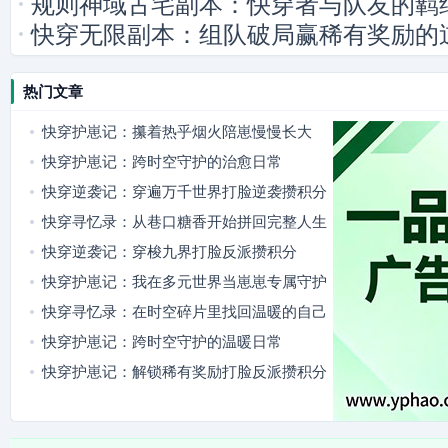
规则神域古宅副本：快穿者与队友的羁
快穿无限副本：组队破局赢稀有奖励的
热门文章
快穿护崽记：攥着热乎烟火陪崽慢慢长大
快穿护崽记：跨时空守护的治愈日常
快穿逆袭记：穿遍万千世界打脸逆袭攒积分
快穿寻忆录：从巷口糖香开始拼回完整人生
快穿逆袭记：穿梭九界打脸反派攒积分
快穿护崽记：我在多元世界当崽崽专属守护
者
快穿寻忆录：在时空碎片里找回温暖的自己
快穿护崽记：跨时空守护的温暖日常
快穿护崽记：解锁稀有奖励打脸反派攒积分