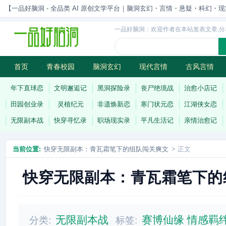
【一品好脑洞 - 全品类 AI 原创文学平台｜脑洞玄幻・言情・悬疑・科幻・现实一站
一品好脑洞：欢迎作者在本站发表文章,分
首页
青春校园
脑洞玄幻
现代言情
古风言情
历史权谋
武侠江湖
灵异志怪
连载
年下直球恋
文明邂逅记
黑洞探险录
丧尸绝境战
治愈小店记
田园创业录
灵植纪元
非遗焕新恋
寒门状元恋
江湖侠女恋
无限副本战
快穿寻忆录
职场现实录
平凡生活记
亲情治愈记
当前位置:
快穿无限副本：青瓦霜笔下的组队闯关爽文
> 正文
快穿无限副本：青瓦霜笔下的
无限副本战
赛博仙缘
情感羁
分类:
标签: