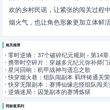
欢的乡村民谣，让紧张的闯关过程
烟火气，也让角色形象更加立体鲜
相关推荐
零时逆熵：37个破碎纪元规则 - 第1
携带时空碎片：穿越多元纪元弥补师门
的重构
星河回响：机甲战神与遗忘之歌
快穿烟火巷：组队闯副本 羁绊铸通关
快穿无限副本：赛博仙缘志怪组队闯关
逆熵迷局：囚笼副本的赛博炼狱
同标签系列