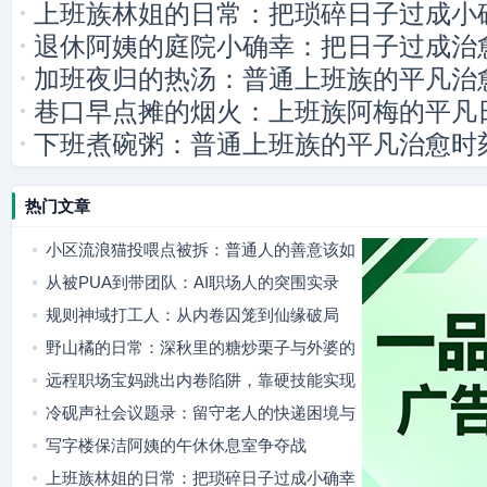
上班族林姐的日常：把琐碎日子过成小
退休阿姨的庭院小确幸：把日子过成治
加班夜归的热汤：普通上班族的平凡治
巷口早点摊的烟火：上班族阿梅的平凡
下班煮碗粥：普通上班族的平凡治愈时
热门文章
小区流浪猫投喂点被拆：普通人的善意该如
何安放
从被PUA到带团队：AI职场人的突围实录
规则神域打工人：从内卷囚笼到仙缘破局
野山橘的日常：深秋里的糖炒栗子与外婆的
竹篮
远程职场宝妈跳出内卷陷阱，靠硬技能实现
职场成长
冷砚声社会议题录：留守老人的快递困境与
破局之路
写字楼保洁阿姨的午休休息室争夺战
上班族林姐的日常：把琐碎日子过成小确幸