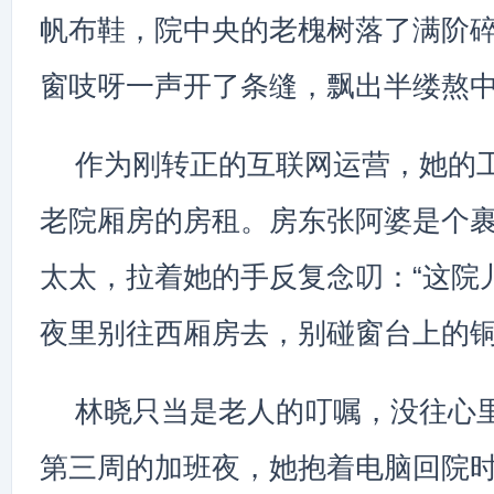
帆布鞋，院中央的老槐树落了满阶
窗吱呀一声开了条缝，飘出半缕熬
作为刚转正的互联网运营，她的
老院厢房的房租。房东张阿婆是个
太太，拉着她的手反复念叨：“这院
夜里别往西厢房去，别碰窗台上的铜
林晓只当是老人的叮嘱，没往心
第三周的加班夜，她抱着电脑回院