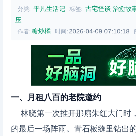
平凡生活记
古宅怪谈
治愈故
分类:
标签:
压
糖炒橘
2026-04-09 07:10:18
作者:
时间:
一、月租八百的老院邀约
林晓第一次推开那扇朱红大门时
的最后一场阵雨。青石板缝里钻出