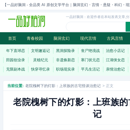
【一品好脑洞 - 全品类 AI 原创文学平台｜脑洞玄幻・言情・悬疑・科幻・现实一站
一品好脑洞：欢迎作者在本站发表文章,分
首页
青春校园
脑洞玄幻
现代言情
古风言情
历史权谋
武侠江湖
灵异志怪
连载
年下直球恋
文明邂逅记
黑洞探险录
丧尸绝境战
治愈小店记
田园创业录
灵植纪元
非遗焕新恋
寒门状元恋
江湖侠女恋
无限副本战
快穿寻忆录
职场现实录
平凡生活记
亲情治愈记
当前位置:
老院槐树下的灯影：上班族的古宅怪谈治愈记
> 正文
老院槐树下的灯影：上班族的
记