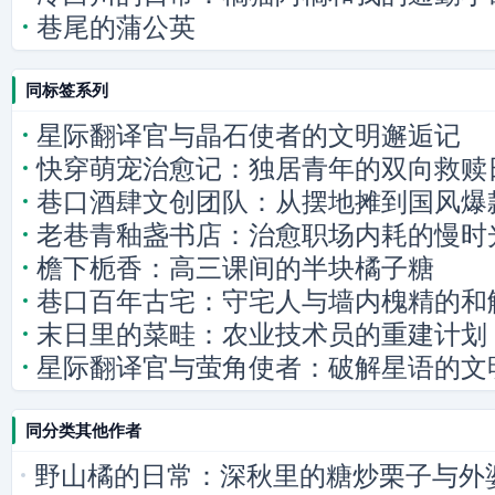
巷尾的蒲公英
同标签系列
星际翻译官与晶石使者的文明邂逅记
快穿萌宠治愈记：独居青年的双向救赎
巷口酒肆文创团队：从摆地摊到国风爆
老巷青釉盏书店：治愈职场内耗的慢时
檐下栀香：高三课间的半块橘子糖
巷口百年古宅：守宅人与墙内槐精的和
末日里的菜畦：农业技术员的重建计划
星际翻译官与萤角使者：破解星语的文
同分类其他作者
野山橘的日常：深秋里的糖炒栗子与外