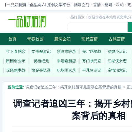
【一品好脑洞 - 全品类 AI 原创文学平台｜脑洞玄幻・言情・悬疑・科幻・现实一站
一品好脑洞：欢迎作者在本站发表文章,分
首页
青春校园
脑洞玄幻
现代言情
古风言情
历史权谋
武侠江湖
灵异志怪
连载
年下直球恋
文明邂逅记
黑洞探险录
丧尸绝境战
治愈小店记
田园创业录
灵植纪元
非遗焕新恋
寒门状元恋
江湖侠女恋
无限副本战
快穿寻忆录
职场现实录
平凡生活记
亲情治愈记
当前位置:
调查记者追凶三年：揭开乡村留守儿童溺亡案背后的真相
> 正
调查记者追凶三年：揭开乡村
案背后的真相