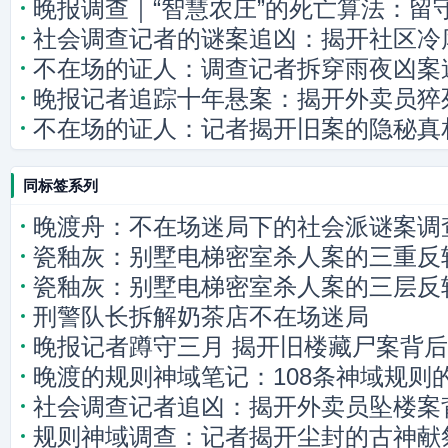
晚报调查｜“智慧农庄”的死亡算法：留
社会调查记者的谜案追凶：揭开社区冷
被AI收割？
不在场的证人：调查记者拆穿雨夜凶案
晚报记者追踪十年悬案：揭开外卖员猝
不在场的证人：记者揭开旧案的隐秘真
同标签系列
晚渡舟：不在场迷局下的社会派谜案调
瓷釉灰：别墅电梯密室杀人案的三重反
瓷釉灰：别墅电梯密室杀人案的三层反
刑警队长拆解奶茶店不在场迷局
晚报记者蹲守三月 揭开旧楼藏尸案背
晚渡的规则神域笔记：108条神域规则
社会调查记者追凶：揭开外卖员坠楼案
规则神域调查：记者揭开尘封的古神献