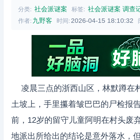
社会派谜案
社会派谜案
调查
分类:
标签:
九野客
2026-04-15 18:10:32
作者:
时间:
凌晨三点的浙西山区，林默蹲在
土坡上，手里攥着皱巴巴的尸检报
前，12岁的留守儿童阿明在村头废
地派出所给出的结论是意外落水，