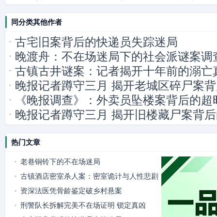
同分类其他作者
古宅旧案背后的快递员失踪迷局
晚渡舟：不在场迷局下的社会派谜案调
古镇古井谜案：记者揭开十年前的溺亡
晚报记者蹲守三月 揭开老城区碎尸案
《晚报调查》：外卖员坠楼案背后的超
晚报记者蹲守三月 揭开旧楼藏尸案背
热门文章
老巷铜铃下的不在场迷局
古镇酒店密室杀人案：密室诡计与人性悲剧
资深法医凭骨龄鉴定破乡村悬案
刑警队长拆解完美不在场证明 锁定真凶