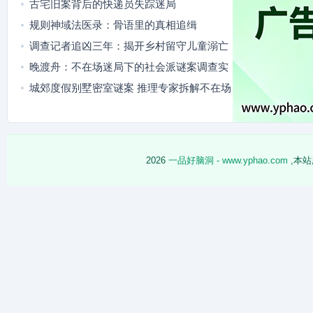
古宅旧案背后的快递员失踪迷局
规则神域法医录：骨语里的真相追缉
调查记者追凶三年：揭开乡村留守儿童溺亡
案背后的真相
晚渡舟：不在场迷局下的社会派谜案调查实
录
城郊度假别墅密室谜案 推理专家拆解不在场
迷局
2026
一品好脑洞 - www.yphao.com
,本