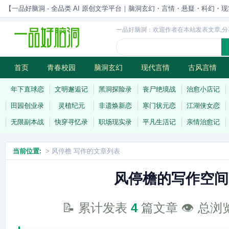
【一品好脑洞 - 全品类 AI 原创文学平台｜脑洞玄幻・言情・悬疑・科幻・现实一站
一品好脑洞：欢迎作者在本站发表文章,分
首页
青春校园
脑洞玄幻
现代言情
古风言情
历史权谋
武侠江湖
灵异志怪
连载
年下直球恋
文明邂逅记
黑洞探险录
丧尸绝境战
治愈小店记
田园创业录
灵植纪元
非遗焕新恋
寒门状元恋
江湖侠女恋
无限副本战
快穿寻忆录
职场现实录
平凡生活记
亲情治愈记
当前位置:
> 风停檐 写作的文章列表
风停檐的写作空间
📝 累计发表
4
篇文章 👁️ 总