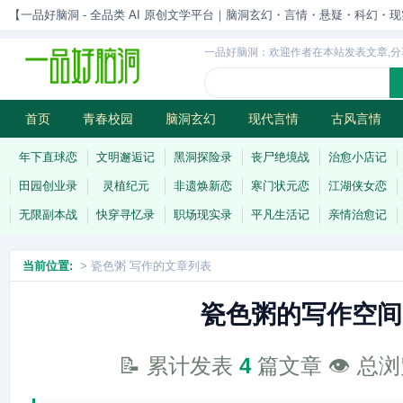
【一品好脑洞 - 全品类 AI 原创文学平台｜脑洞玄幻・言情・悬疑・科幻・现实一站
一品好脑洞：欢迎作者在本站发表文章,分
首页
青春校园
脑洞玄幻
现代言情
古风言情
历史权谋
武侠江湖
灵异志怪
连载
年下直球恋
文明邂逅记
黑洞探险录
丧尸绝境战
治愈小店记
田园创业录
灵植纪元
非遗焕新恋
寒门状元恋
江湖侠女恋
无限副本战
快穿寻忆录
职场现实录
平凡生活记
亲情治愈记
当前位置:
> 瓷色粥 写作的文章列表
瓷色粥的写作空间
📝 累计发表
4
篇文章 👁️ 总