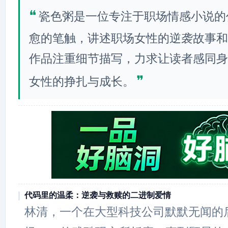
❝
瓷色粥是一位专注于职场情感小说的
愈的笔触，讲述职场女性的逆袭故事和
作品注重细节描写，力求让读者感同身
❞
女性的挣扎与成长。
代码里的温柔：逆袭与救赎的二进制爱情
林清，一个在大型科技公司默默无闻的