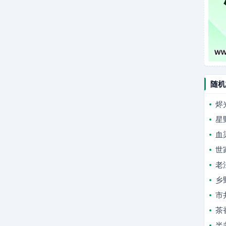
随机
烬
星
血
世
老
乡
市
茶
半