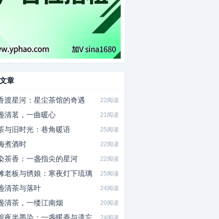
文章
香渡星河：星尘茶馆的奇遇
22阅读
盏清茗，一曲暖心
21阅读
茶与旧时光：巷角暖语
25阅读
梅煮酒时
22阅读
染茶香：一盏指尖的星河
22阅读
摊老板与绣娘：寒夜灯下琉璃
25阅读
盏清茶与落叶
24阅读
盏清茶，一缕江南烟
20阅读
馆夜半墨染：一盏暖香与遗忘
24阅读