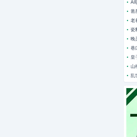
A
凿
老
瓷
晚
巷
皇
山
乱