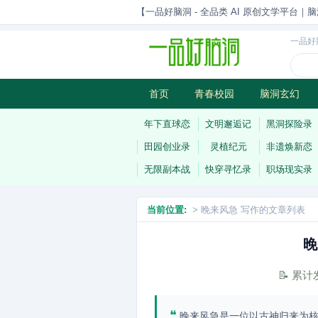
【一品好脑洞 - 全品类 AI 原创文学平台｜脑
一品好
首页
青春校园
脑洞玄幻
历史权谋
武侠江湖
灵异志
年下直球恋
文明邂逅记
黑洞探险录
田园创业录
灵植纪元
非遗焕新恋
无限副本战
快穿寻忆录
职场现实录
当前位置:
> 晚来风急 写作的文章列表
晚
📝 累
❝
晚来风急是一位以古神归来为