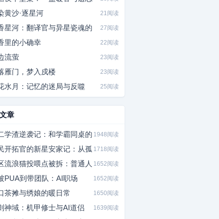
染黄沙·逐星河
21阅读
香星河：翻译官与异星瓷魂的
27阅读
香里的小确幸
22阅读
边流萤
23阅读
落雁门，梦入戍楼
23阅读
花水月：记忆的迷局与反噬
25阅读
文章
二学渣逆袭记：和学霸同桌的
1948阅读
民开拓官的新星安家记：从孤
1718阅读
区流浪猫投喂点被拆：普通人
1652阅读
被PUA到带团队：AI职场
1652阅读
口茶摊与绣娘的暖日常
1650阅读
则神域：机甲修士与AI道侣
1639阅读