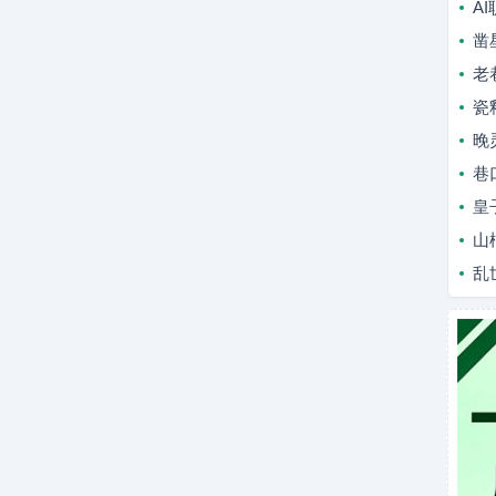
A
凿
老
瓷
晚
巷
皇
山
乱