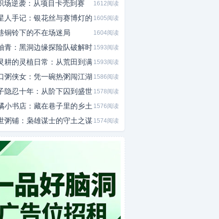
I职场逆袭：从项目卡壳到赛
1612阅读
星人手记：银花丝与赛博灯的
1605阅读
巷铜铃下的不在场迷局
1604阅读
釉青：黑洞边缘探险队破解时
1593阅读
灵耕的灵植日常：从荒田到满
1593阅读
口粥侠女：凭一碗热粥闯江湖
1586阅读
子隐忍十年：从阶下囚到盛世
1578阅读
橘小书店：藏在巷子里的乡土
1576阅读
世粥铺：枭雄谋士的守土之谋
1574阅读