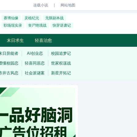
｜
连载小说
网站地图
赛博仙缘
灵植纪元
无限副本战
职场现实录
丧尸绝境战
快穿逆袭记
末日求生
轻喜治愈
末日异能者
AI创业恋
校园追梦记
懵懂校园恋
轻喜同居恋
世家权谋战
市井古风恋
社会派谜案
新星开拓记