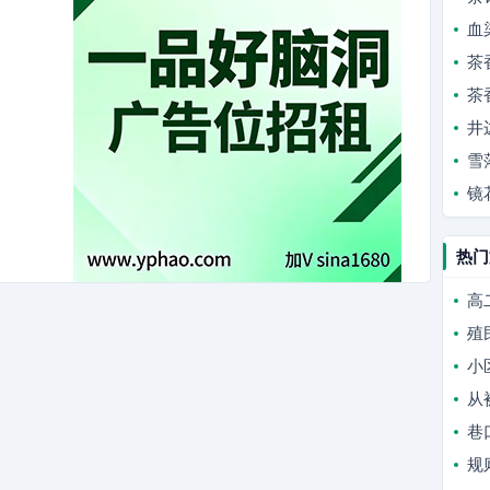
血
茶
茶
井
雪
镜
热门
高
殖
小
从
巷
规