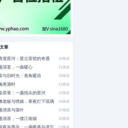
文章
香渡星河：星尘茶馆的奇遇
20阅读
盏清茗，一曲暖心
21阅读
茶与旧时光：巷角暖语
25阅读
梅煮酒时
22阅读
染茶香：一盏指尖的星河
22阅读
摊老板与绣娘：寒夜灯下琉璃
24阅读
盏清茶与落叶
22阅读
盏清茶，一缕江南烟
20阅读
馆夜半墨染：一盏暖香与遗忘
23阅读