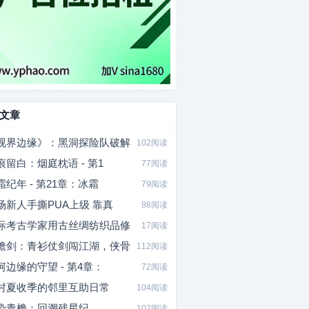
文章
视界边缘》：黑洞探险队破解
102阅读
痕留白：烟庭枕语 - 第1
77阅读
霜纪年 - 第21章：冰霜
79阅读
场新人手撕PUA上级 靠真
88阅读
际考古学家用古丝绸纺织品修
17阅读
檐剑：青衫仗剑闯江湖，侠骨
112阅读
河边缘的守望 - 第4章：
72阅读
村夏收季的邻里互助日常
104阅读
染青檐：回溯残星纪
102阅读