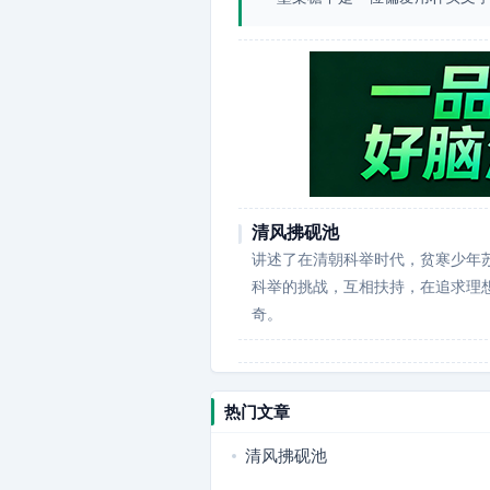
清风拂砚池
讲述了在清朝科举时代，贫寒少年
科举的挑战，互相扶持，在追求理
奇。
热门文章
清风拂砚池