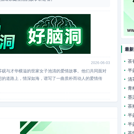
最新
茶
2026-06-03
半
苏砚与才华横溢的世家女子池清的爱情故事。他们共同面对
想的道路上，情深如海，谱写了一曲质朴而动人的爱情传
清
青
墨
茶
半
半
茶