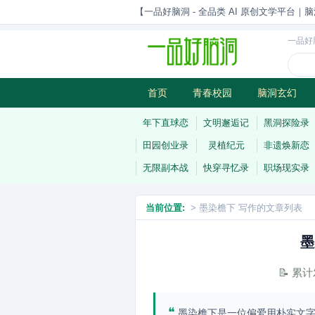
【一品好脑洞 - 全品类 AI 原创文学平台｜脑
一品好
首页
青春校园
脑洞玄幻
历史权谋
武侠江湖
灵异志
年下直球恋
文明邂逅记
黑洞探险录
田园创业录
灵植纪元
非遗焕新恋
无限副本战
快穿寻忆录
职场现实录
当前位置:
> 墨染檐下 写作的文章列表
墨
📝 累
❝
墨染檐下是一位偏爱用朴实文