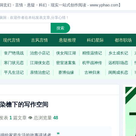
洞玄幻・言情・悬疑・科幻・现实一站式创作阅读 - www.yphao.com】
脑洞：欢迎作者在本站发表文章,分享心情！
现代言情
古风言情
悬疑推理
科幻星际
都市职场
怪
连载
丧尸绝境战
治愈小店记
侠女闯江湖
精怪温情记
乡土成长记
寒门状元恋
江湖侠女恋
密室迷案集
机甲战神传
远程职场恋
平凡生活记
亲情治愈记
赛博仙缘
古神归来
闺阁成长恋
染檐下的写作空间
计发表
1
篇文章 👁️ 总浏览量
48
❞
字描绘家庭生活的故事讲述者。