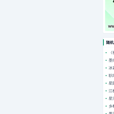
随机
《
墨
冰
职
星
江
星
乡
墨