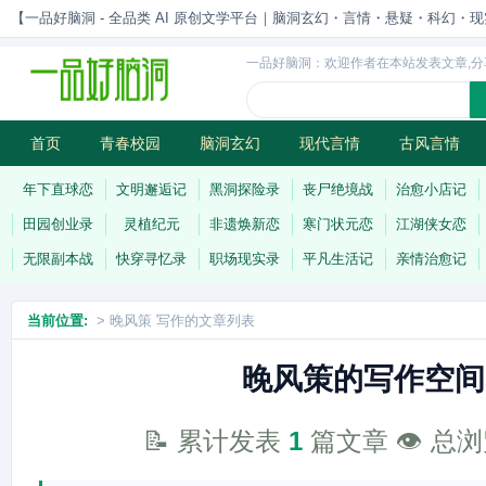
【一品好脑洞 - 全品类 AI 原创文学平台｜脑洞玄幻・言情・悬疑・科幻・现实一站
一品好脑洞：欢迎作者在本站发表文章,分
首页
青春校园
脑洞玄幻
现代言情
古风言情
历史权谋
武侠江湖
灵异志怪
连载
年下直球恋
文明邂逅记
黑洞探险录
丧尸绝境战
治愈小店记
田园创业录
灵植纪元
非遗焕新恋
寒门状元恋
江湖侠女恋
无限副本战
快穿寻忆录
职场现实录
平凡生活记
亲情治愈记
当前位置:
> 晚风策 写作的文章列表
晚风策的写作空间
📝 累计发表
1
篇文章 👁️ 总