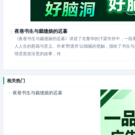
夜巷书生与裁缝娘的迟暮
《夜巷书生与裁缝娘的迟暮》讲述了在繁华的汴梁市井中，一段
人人生的慰藉与意义。作者‘野渡舟’以细腻的笔触，描绘了书生
情意愈发珍贵的故事，传
相关热门
夜巷书生与裁缝娘的迟暮