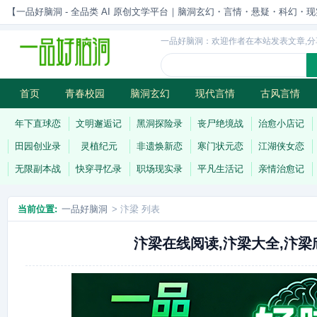
【一品好脑洞 - 全品类 AI 原创文学平台｜脑洞玄幻・言情・悬疑・科幻・现实一站
一品好脑洞：欢迎作者在本站发表文章,分
首页
青春校园
脑洞玄幻
现代言情
古风言情
历史权谋
武侠江湖
灵异志怪
连载
年下直球恋
文明邂逅记
黑洞探险录
丧尸绝境战
治愈小店记
田园创业录
灵植纪元
非遗焕新恋
寒门状元恋
江湖侠女恋
无限副本战
快穿寻忆录
职场现实录
平凡生活记
亲情治愈记
当前位置:
一品好脑洞
> 汴梁 列表
汴梁在线阅读,汴梁大全,汴梁