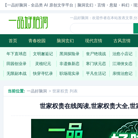
【一品好脑洞 - 全品类 AI 原创文学平台｜脑洞玄幻・言情・悬疑・科幻・现实一站
一品好脑洞：欢迎作者在本站发表文章,分
首页
青春校园
脑洞玄幻
现代言情
古风言情
历史权谋
武侠江湖
灵异志怪
连载
年下直球恋
文明邂逅记
黑洞探险录
丧尸绝境战
治愈小店记
田园创业录
灵植纪元
非遗焕新恋
寒门状元恋
江湖侠女恋
无限副本战
快穿寻忆录
职场现实录
平凡生活记
亲情治愈记
当前位置:
一品好脑洞
> 世家权贵 列表
世家权贵在线阅读,世家权贵大全,世