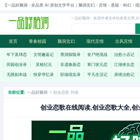
【一品好脑洞 - 全品类 AI 原创文学平台｜脑洞玄幻・言情・悬疑・科幻・现实一站
一品好脑洞：欢迎作者在本站发表文章,分
首页
青春校园
脑洞玄幻
现代言情
古风言情
历史权谋
武侠江湖
灵异志怪
连载
年下直球恋
文明邂逅记
黑洞探险录
丧尸绝境战
治愈小店记
田园创业录
灵植纪元
非遗焕新恋
寒门状元恋
江湖侠女恋
无限副本战
快穿寻忆录
职场现实录
平凡生活记
亲情治愈记
当前位置:
一品好脑洞
> 创业恋歌 列表
创业恋歌在线阅读,创业恋歌大全,创