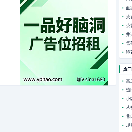
血
茶
茶
井
雪
镜
热门
高
殖
小
从
巷
规