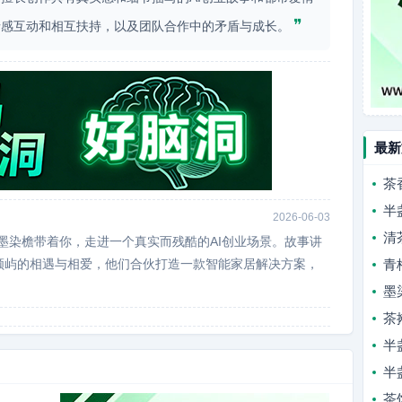
❞
情感互动和相互扶持，以及团队合作中的矛盾与成长。
最新
茶
半
2026-06-03
清
。墨染檐带着你，走进一个真实而残酷的AI创业场景。故事讲
师顾屿的相遇与相爱，他们合伙打造一款智能家居解决方案，
青
墨
茶
半
半
茶