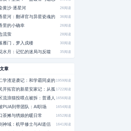
染黄沙·逐星河
26阅读
香星河：翻译官与异星瓷魂的
36阅读
香里的小确幸
26阅读
边流萤
28阅读
落雁门，梦入戍楼
30阅读
花水月：记忆的迷局与反噬
35阅读
文章
二学渣逆袭记：和学霸同桌的
1959阅读
民开拓官的新星安家记：从孤
1722阅读
区流浪猫投喂点被拆：普通人
1656阅读
被PUA到带团队：AI职场
1654阅读
口茶摊与绣娘的暖日常
1652阅读
则神域：机甲修士与AI道侣
1641阅读