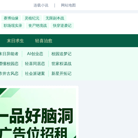
｜
连载小说
网站地图
赛博仙缘
灵植纪元
无限副本战
职场现实录
丧尸绝境战
快穿逆袭记
末日求生
轻喜治愈
末日异能者
AI创业恋
校园追梦记
懵懂校园恋
轻喜同居恋
世家权谋战
市井古风恋
社会派谜案
新星开拓记