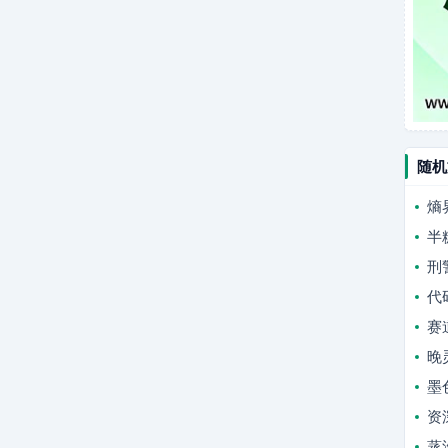
随机
熵
半
刑
代
赛
晚
墨
资
蒸