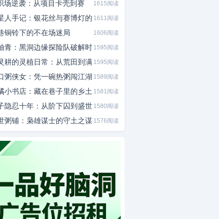
I职场逆袭：从项目卡壳到赛
1615阅读
星人手记：银花丝与赛博灯的
1611阅读
巷铜铃下的不在场迷局
1606阅读
釉青：黑洞边缘探险队破解时
1595阅读
灵耕的灵植日常：从荒田到满
1595阅读
口粥侠女：凭一碗热粥闯江湖
1589阅读
橘小书店：藏在巷子里的乡土
1581阅读
子隐忍十年：从阶下囚到盛世
1580阅读
世粥铺：枭雄谋士的守土之谋
1576阅读