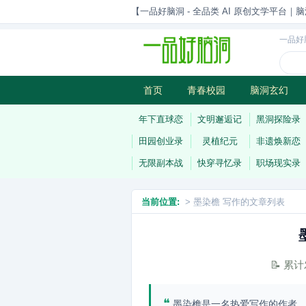
【一品好脑洞 - 全品类 AI 原创文学平台｜脑
一品好
首页
青春校园
脑洞玄幻
历史权谋
武侠江湖
灵异志
年下直球恋
文明邂逅记
黑洞探险录
田园创业录
灵植纪元
非遗焕新恋
无限副本战
快穿寻忆录
职场现实录
当前位置:
> 墨染檐 写作的文章列表
📝 累
❝
墨染檐是一名热爱写作的作者，