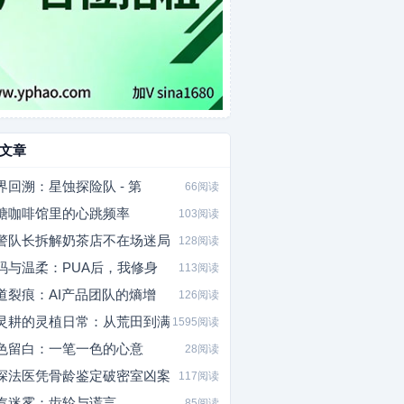
文章
界回溯：星蚀探险队 - 第
66阅读
糖咖啡馆里的心跳频率
103阅读
警队长拆解奶茶店不在场迷局
128阅读
码与温柔：PUA后，我修身
113阅读
道裂痕：AI产品团队的熵增
126阅读
灵耕的灵植日常：从荒田到满
1595阅读
色留白：一笔一色的心意
28阅读
深法医凭骨龄鉴定破密室凶案
117阅读
汽迷雾：齿轮与谎言
85阅读