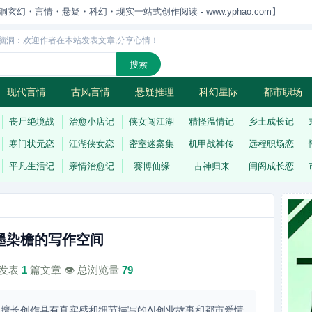
洞玄幻・言情・悬疑・科幻・现实一站式创作阅读 - www.yphao.com】
脑洞：欢迎作者在本站发表文章,分享心情！
现代言情
古风言情
悬疑推理
科幻星际
都市职场
怪
连载
丧尸绝境战
治愈小店记
侠女闯江湖
精怪温情记
乡土成长记
寒门状元恋
江湖侠女恋
密室迷案集
机甲战神传
远程职场恋
平凡生活记
亲情治愈记
赛博仙缘
古神归来
闺阁成长恋
墨染檐的写作空间
计发表
1
篇文章 👁️ 总浏览量
79
擅长创作具有真实感和细节描写的AI创业故事和都市爱情