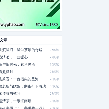
文章
香渡星河：星尘茶馆的奇遇
26阅读
盏清茗，一曲暖心
27阅读
茶与旧时光：巷角暖语
30阅读
梅煮酒时
26阅读
染茶香：一盏指尖的星河
28阅读
摊老板与绣娘：寒夜灯下琉璃
30阅读
盏清茶与落叶
27阅读
盏清茶，一缕江南烟
23阅读
馆夜半墨染：一盏暖香与遗忘
28阅读