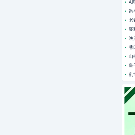
A
凿
老
瓷
晚
巷
山
皇
乱