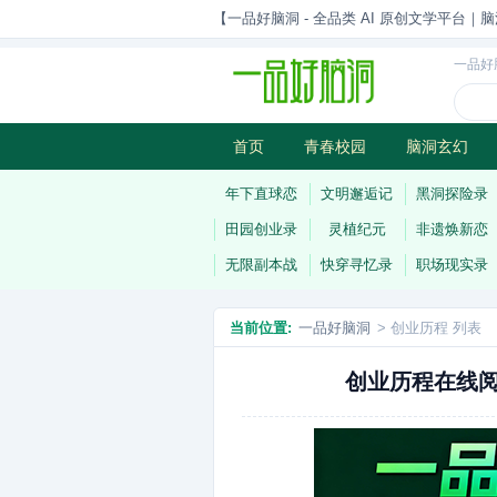
【一品好脑洞 - 全品类 AI 原创文学平台｜脑
一品好
首页
青春校园
脑洞玄幻
历史权谋
武侠江湖
灵异志
年下直球恋
文明邂逅记
黑洞探险录
田园创业录
灵植纪元
非遗焕新恋
无限副本战
快穿寻忆录
职场现实录
当前位置:
一品好脑洞
> 创业历程 列表
创业历程在线阅