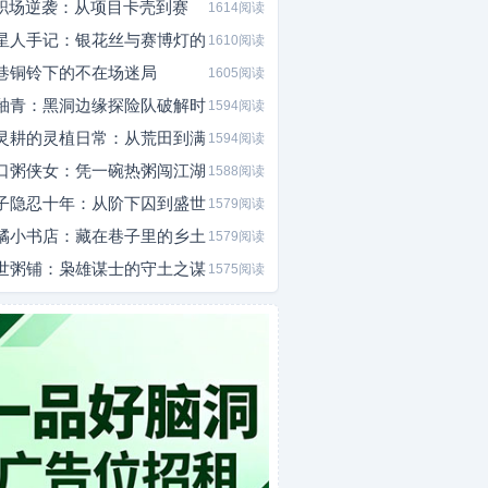
I职场逆袭：从项目卡壳到赛
1614阅读
星人手记：银花丝与赛博灯的
1610阅读
巷铜铃下的不在场迷局
1605阅读
釉青：黑洞边缘探险队破解时
1594阅读
灵耕的灵植日常：从荒田到满
1594阅读
口粥侠女：凭一碗热粥闯江湖
1588阅读
子隐忍十年：从阶下囚到盛世
1579阅读
橘小书店：藏在巷子里的乡土
1579阅读
世粥铺：枭雄谋士的守土之谋
1575阅读