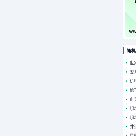
随机
世
瓷
机
檐
血
职
职
井
星