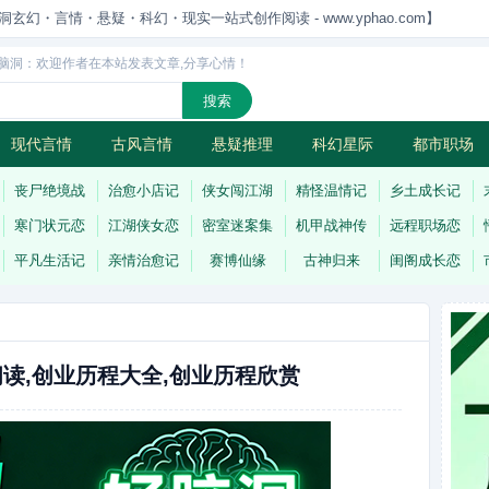
洞玄幻・言情・悬疑・科幻・现实一站式创作阅读 - www.yphao.com】
脑洞：欢迎作者在本站发表文章,分享心情！
现代言情
古风言情
悬疑推理
科幻星际
都市职场
怪
连载
丧尸绝境战
治愈小店记
侠女闯江湖
精怪温情记
乡土成长记
寒门状元恋
江湖侠女恋
密室迷案集
机甲战神传
远程职场恋
平凡生活记
亲情治愈记
赛博仙缘
古神归来
闺阁成长恋
读,创业历程大全,创业历程欣赏