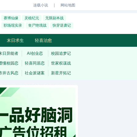
｜
连载小说
网站地图
赛博仙缘
灵植纪元
无限副本战
职场现实录
丧尸绝境战
快穿逆袭记
末日求生
轻喜治愈
末日异能者
AI创业恋
校园追梦记
懵懂校园恋
轻喜同居恋
世家权谋战
市井古风恋
社会派谜案
新星开拓记