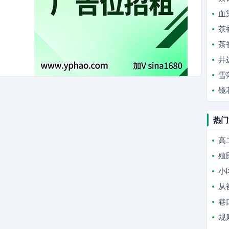
血
茶
茶
井
雪
镜
热门
高
殖
小
从
巷
规