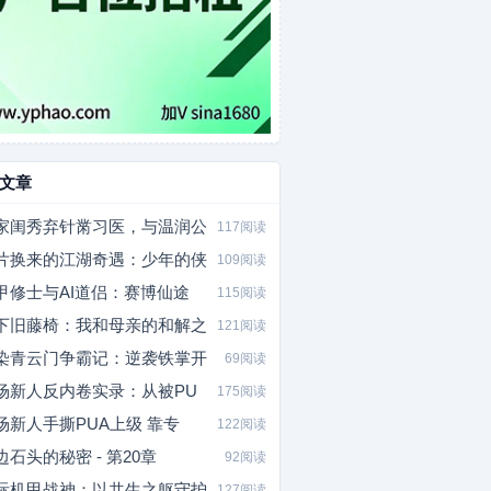
文章
家闺秀弃针黹习医，与温润公
117阅读
片换来的江湖奇遇：少年的侠
109阅读
甲修士与AI道侣：赛博仙途
115阅读
下旧藤椅：我和母亲的和解之
121阅读
染青云门争霸记：逆袭铁掌开
69阅读
场新人反内卷实录：从被PU
175阅读
场新人手撕PUA上级 靠专
122阅读
边石头的秘密 - 第20章
92阅读
际机甲战神：以共生之躯守护
127阅读