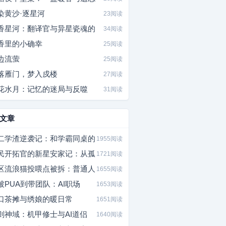
染黄沙·逐星河
23阅读
香星河：翻译官与异星瓷魂的
34阅读
香里的小确幸
25阅读
边流萤
25阅读
落雁门，梦入戍楼
27阅读
花水月：记忆的迷局与反噬
31阅读
文章
二学渣逆袭记：和学霸同桌的
1955阅读
民开拓官的新星安家记：从孤
1721阅读
区流浪猫投喂点被拆：普通人
1655阅读
被PUA到带团队：AI职场
1653阅读
口茶摊与绣娘的暖日常
1651阅读
则神域：机甲修士与AI道侣
1640阅读