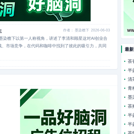
作者：
墨染檐下
2026-06-03
生
。墨染檐下以第一人称视角，讲述了李清和顾星这对AI创业合
战、市场竞争，在代码和咖啡中找到了彼此的吸引力，共同
最新
茶
半
清
青
墨
茶
半
半
茶