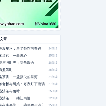
文章
香渡星河：星尘茶馆的奇遇
24阅读
盏清茗，一曲暖心
25阅读
茶与旧时光：巷角暖语
28阅读
梅煮酒时
25阅读
染茶香：一盏指尖的星河
24阅读
摊老板与绣娘：寒夜灯下琉璃
27阅读
盏清茶与落叶
25阅读
盏清茶，一缕江南烟
22阅读
馆夜半墨染：一盏暖香与遗忘
25阅读