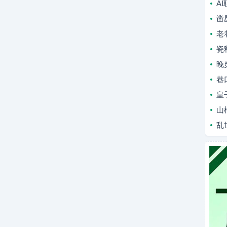
A
凿
老
瓷
晚
巷
皇
山
乱