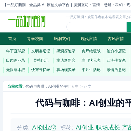
【一品好脑洞 - 全品类 AI 原创文学平台｜脑洞玄幻・言情・悬疑・科幻・现实一站
一品好脑洞：欢迎作者在本站发表文章,分
首页
青春校园
脑洞玄幻
现代言情
古风言情
历史权谋
武侠江湖
灵异志怪
连载
年下直球恋
文明邂逅记
黑洞探险录
丧尸绝境战
治愈小店记
田园创业录
灵植纪元
非遗焕新恋
寒门状元恋
江湖侠女恋
无限副本战
快穿寻忆录
职场现实录
平凡生活记
亲情治愈记
当前位置:
代码与咖啡：AI创业的平行人生
> 正文
代码与咖啡：AI创业的
AI创业恋
AI创业
职场成长
产
分类:
标签: