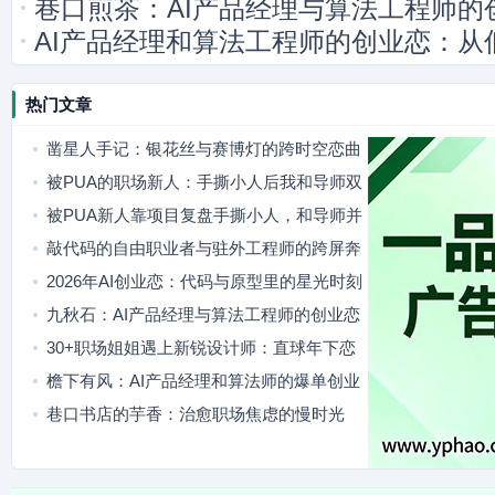
巷口煎茶：AI产品经理与算法工程师的
AI产品经理和算法工程师的创业恋：从
热门文章
凿星人手记：银花丝与赛博灯的跨时空恋曲
被PUA的职场新人：手撕小人后我和导师双
向奔赴
被PUA新人靠项目复盘手撕小人，和导师并
肩站稳脚跟
敲代码的自由职业者与驻外工程师的跨屏奔
赴
2026年AI创业恋：代码与原型里的星光时刻
九秋石：AI产品经理与算法工程师的创业恋
歌
30+职场姐姐遇上新锐设计师：直球年下恋
治愈年龄焦虑
檐下有风：AI产品经理和算法师的爆单创业
日常
巷口书店的芋香：治愈职场焦虑的慢时光