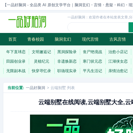
【一品好脑洞 - 全品类 AI 原创文学平台｜脑洞玄幻・言情・悬疑・科幻・现实一站
一品好脑洞：欢迎作者在本站发表文章,分
首页
青春校园
脑洞玄幻
现代言情
古风言情
历史权谋
武侠江湖
灵异志怪
连载
年下直球恋
文明邂逅记
黑洞探险录
丧尸绝境战
治愈小店记
田园创业录
灵植纪元
非遗焕新恋
寒门状元恋
江湖侠女恋
无限副本战
快穿寻忆录
职场现实录
平凡生活记
亲情治愈记
当前位置:
一品好脑洞
> 云端别墅 列表
云端别墅在线阅读,云端别墅大全,云