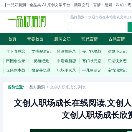
【一品好脑洞 - 全品类 AI 原创文学平台｜脑洞玄幻・言情・悬疑・科幻・现实一站
一品好脑洞：欢迎作者在本站发表文章,分
首页
青春校园
脑洞玄幻
现代言情
古风言情
历史权谋
武侠江湖
灵异志怪
连载
年下直球恋
文明邂逅记
黑洞探险录
丧尸绝境战
治愈小店记
田园创业录
灵植纪元
非遗焕新恋
寒门状元恋
江湖侠女恋
无限副本战
快穿寻忆录
职场现实录
平凡生活记
亲情治愈记
当前位置:
一品好脑洞
> 文创人职场成长 列表
文创人职场成长在线阅读,文创人
文创人职场成长欣