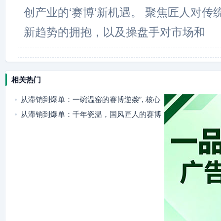
创产业的‘赛博’新机遇。 聚焦匠人对传
新趋势的拥抱，以及操盘手对市场和
相关热门
从滞销到爆单：一碗温窑的赛博逆袭”, 核心
结果：年销十万
从滞销到爆单：千年瓷温，国风匠人的赛博
逆袭