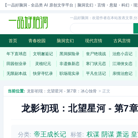
【一品好脑洞 - 全品类 AI 原创文学平台｜脑洞玄幻・言情・悬疑・科幻・现实一站
一品好脑洞：欢迎作者在本站发表文章,分
首页
青春校园
脑洞玄幻
现代言情
古风言情
历史权谋
武侠江湖
灵异志怪
连载
年下直球恋
文明邂逅记
黑洞探险录
丧尸绝境战
治愈小店记
田园创业录
灵植纪元
非遗焕新恋
寒门状元恋
江湖侠女恋
无限副本战
快穿寻忆录
职场现实录
平凡生活记
亲情治愈记
当前位置:
龙影初现：北望星河 - 第7章：冰心蚀骨
> 正文
龙影初现：北望星河 - 第7
帝王成长记
权谋
阴谋
萧远
皇
分类:
标签: