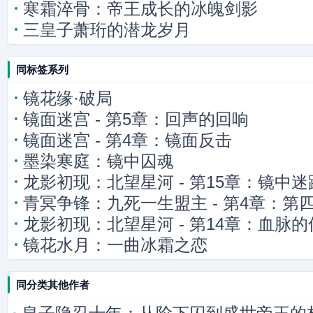
寒霜淬骨：帝王成长的冰魄剑影
三皇子萧珩的潜龙岁月
同标签系列
镜花缘·破局
镜面迷宫 - 第5章：回声的回响
镜面迷宫 - 第4章：镜面反击
墨染寒庭：镜中囚魂
龙影初现：北望星河 - 第15章：镜中迷
青冥争锋：九死一生盟主 - 第4章：第
龙影初现：北望星河 - 第14章：血脉的
影逼近
镜花水月：一曲冰霜之恋
同分类其他作者