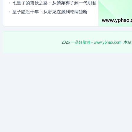
路
七皇子的蛰伏之路：从禁苑弃子到一代明君
皇子隐忍十年：从潜龙在渊到乾纲独断
2026
一品好脑洞 - www.yphao.com
,本