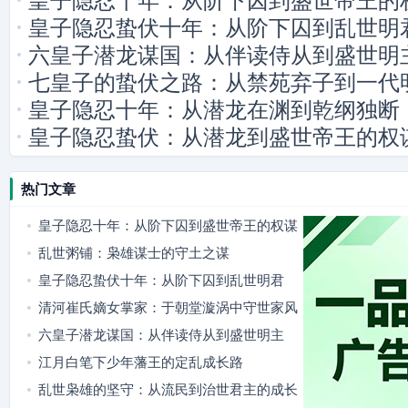
皇子隐忍十年：从阶下囚到盛世帝王的
皇子隐忍蛰伏十年：从阶下囚到乱世明
六皇子潜龙谋国：从伴读侍从到盛世明
七皇子的蛰伏之路：从禁苑弃子到一代
皇子隐忍十年：从潜龙在渊到乾纲独断
皇子隐忍蛰伏：从潜龙到盛世帝王的权
热门文章
皇子隐忍十年：从阶下囚到盛世帝王的权谋
路
乱世粥铺：枭雄谋士的守土之谋
皇子隐忍蛰伏十年：从阶下囚到乱世明君
清河崔氏嫡女掌家：于朝堂漩涡中守世家风
骨
六皇子潜龙谋国：从伴读侍从到盛世明主
江月白笔下少年藩王的定乱成长路
乱世枭雄的坚守：从流民到治世君主的成长