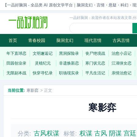
【一品好脑洞 - 全品类 AI 原创文学平台｜脑洞玄幻・言情・悬疑・科幻・现实一站
一品好脑洞：欢迎作者在本站发表文章,分
首页
青春校园
脑洞玄幻
现代言情
古风言情
历史权谋
武侠江湖
灵异志怪
连载
年下直球恋
文明邂逅记
黑洞探险录
丧尸绝境战
治愈小店记
田园创业录
灵植纪元
非遗焕新恋
寒门状元恋
江湖侠女恋
无限副本战
快穿寻忆录
职场现实录
平凡生活记
亲情治愈记
当前位置:
寒影弈
> 正文
寒影弈
古风权谋
权谋
古风
阴谋
宫廷
分类:
标签: