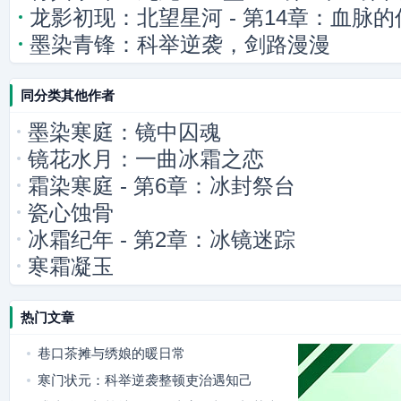
龙影初现：北望星河 - 第14章：血脉的
影逼近
墨染青锋：科举逆袭，剑路漫漫
同分类其他作者
墨染寒庭：镜中囚魂
镜花水月：一曲冰霜之恋
霜染寒庭 - 第6章：冰封祭台
瓷心蚀骨
冰霜纪年 - 第2章：冰镜迷踪
寒霜凝玉
热门文章
巷口茶摊与绣娘的暖日常
寒门状元：科举逆袭整顿吏治遇知己