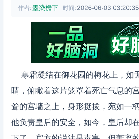
墨染檐下
2026-06-03 03:20:3
作者:
时间:
寒霜凝结在御花园的梅花上，如
睛，俯瞰着这片笼罩着死亡气息的
耸的宫墙之上，身形挺拔，宛如一
他负责皇后的安全，如今，皇后却
下了。官方的说法是毒害，但萧离