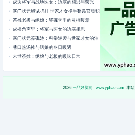
戍边将军与战地医女：边塞的相思与荣光
寒门状元殿试折桂 世家才女携手整肃官场积
弊
茶摊老板与绣娘：瓷碗粥里的灵植暖意
戍楼角声里：将军与医女的边塞相思
寒门状元苏砚池：科举逆袭与世家才女的治
世同行
巷口热汤摊与绣娘的冬日暖遇
末世茶摊：绣娘与老板的暖味日常
2026
一品好脑洞 - www.yphao.com
,本