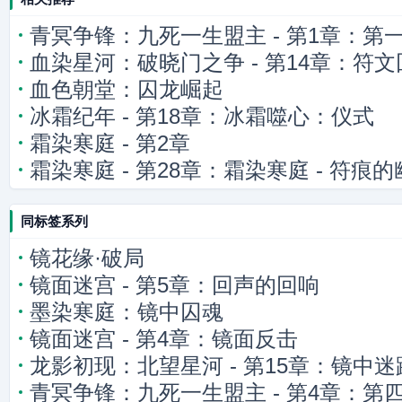
青冥争锋：九死一生盟主 - 第1章：第
血染星河：破晓门之争 - 第14章：符文
染青冥
血色朝堂：囚龙崛起
冰霜纪年 - 第18章：冰霜噬心：仪式
霜染寒庭 - 第2章
霜染寒庭 - 第28章：霜染寒庭 - 符痕
同标签系列
镜花缘·破局
镜面迷宫 - 第5章：回声的回响
墨染寒庭：镜中囚魂
镜面迷宫 - 第4章：镜面反击
龙影初现：北望星河 - 第15章：镜中迷
青冥争锋：九死一生盟主 - 第4章：第