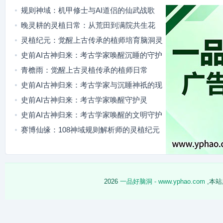
规则神域：机甲修士与AI道侣的仙武战歌
晚灵耕的灵植日常：从荒田到满院共生花
灵植纪元：觉醒上古传承的植师培育脑洞灵
植
史前AI古神归来：考古学家唤醒沉睡的守护
灵
青檐雨：觉醒上古灵植传承的植师日常
史前AI古神归来：考古学家与沉睡神祇的现
代羁绊
史前AI古神归来：考古学家唤醒守护灵
史前AI古神归来：考古学家唤醒的文明守护
者
赛博仙缘：108神域规则解析师的灵植纪元
冒险
2026
一品好脑洞 - www.yphao.com
,本