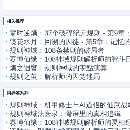
相关推荐
零时逆熵：37个破碎纪元规则 - 第9
镜花水月：回溯的囚徒 - 第5章：记忆
残骸
规则神域：108条禁则的破局者
赛博仙缘：108神域规则解析师的智斗
熵之迴響：规则神域的零點演算
规则之茧：解析师的囚笼迷局
同标签系列
规则神域：机甲修士与AI道侣的仙武战
规则神域法医录：骨语里的真相追缉
赛博仙缘：108神域规则解析师的灵植