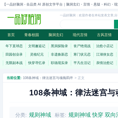
【一品好脑洞 - 全品类 AI 原创文学平台｜脑洞玄幻・言情・悬疑・科幻・现实一站
一品好脑洞：欢迎作者在本站发表文章,分
首页
青春校园
脑洞玄幻
现代言情
古风言情
历史权谋
武侠江湖
灵异志怪
连载
年下直球恋
文明邂逅记
黑洞探险录
丧尸绝境战
治愈小店记
田园创业录
灵植纪元
非遗焕新恋
寒门状元恋
江湖侠女恋
无限副本战
快穿寻忆录
职场现实录
平凡生活记
亲情治愈记
当前位置:
108条神域：律法迷宫与魂魄羁绊
> 正文
108条神域：律法迷宫与
规则神域
规则神域
快穿
双向
分类:
标签: