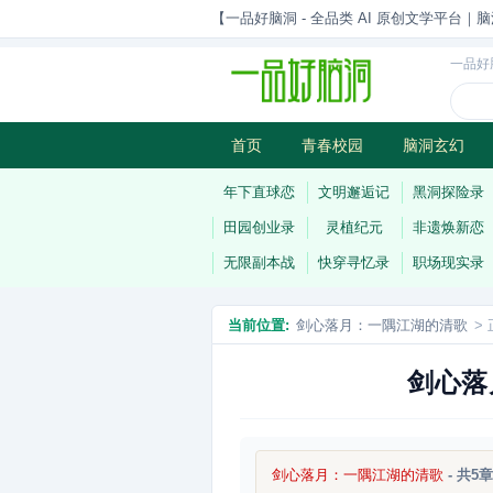
【一品好脑洞 - 全品类 AI 原创文学平台｜脑
一品好
首页
青春校园
脑洞玄幻
历史权谋
武侠江湖
灵异志
年下直球恋
文明邂逅记
黑洞探险录
田园创业录
灵植纪元
非遗焕新恋
无限副本战
快穿寻忆录
职场现实录
当前位置:
剑心落月：一隅江湖的清歌
> 
剑心落
剑心落月：一隅江湖的清歌
- 共5章