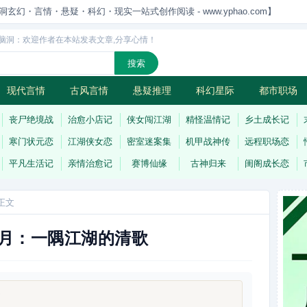
洞玄幻・言情・悬疑・科幻・现实一站式创作阅读 - www.yphao.com】
脑洞：欢迎作者在本站发表文章,分享心情！
现代言情
古风言情
悬疑推理
科幻星际
都市职场
怪
连载
丧尸绝境战
治愈小店记
侠女闯江湖
精怪温情记
乡土成长记
寒门状元恋
江湖侠女恋
密室迷案集
机甲战神传
远程职场恋
平凡生活记
亲情治愈记
赛博仙缘
古神归来
闺阁成长恋
正文
月：一隅江湖的清歌