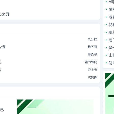
A
凿
心之刃
老
瓷
晚
九分秋
巷
柔情
檐下雨
皇
墨染寒
山
长
霜刃阿蛮
乱
恋
瓷上光
沈砚锋
知己