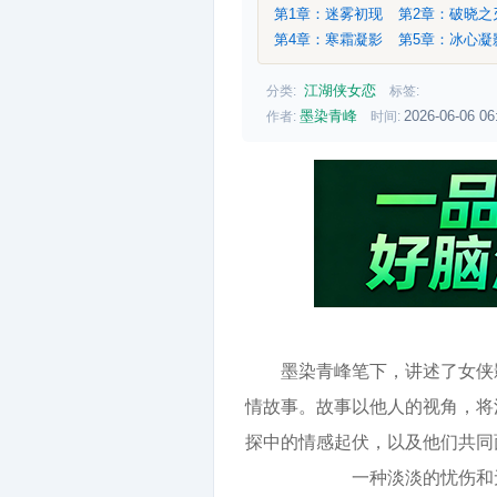
第1章：迷雾初现
第2章：破晓
第4章：寒霜凝影
第5章：冰心凝
江湖侠女恋
分类:
标签:
墨染青峰
2026-06-06 06
作者:
时间:
墨染青峰笔下，讲述了女侠
情故事。故事以他人的视角，将
探中的情感起伏，以及他们共同
一种淡淡的忧伤和