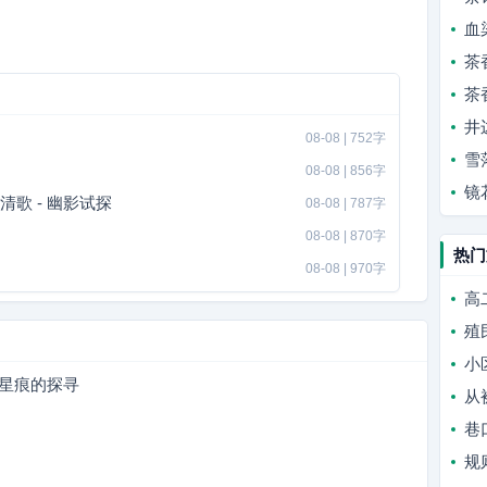
血
茶
茶
井
08-08 | 752字
雪
08-08 | 856字
镜
歌 - 幽影试探
08-08 | 787字
08-08 | 870字
热门
08-08 | 970字
高
殖
小
：星痕的探寻
从
巷
规