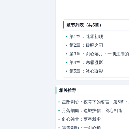
章节列表（共5章）
第1章 ：迷雾初现
第2章 ：破晓之刃
第3章 ：剑心落月：一隅江湖的清
第4章 ：寒霜凝影
第5章 ：冰心凝影
相关推荐
星陨剑心：夜幕下的誓言 - 第5章
月落烟庭：边城护信，剑心相逢
剑心蚀骨：落星裁尘
霜雪剑影：一剑心锁