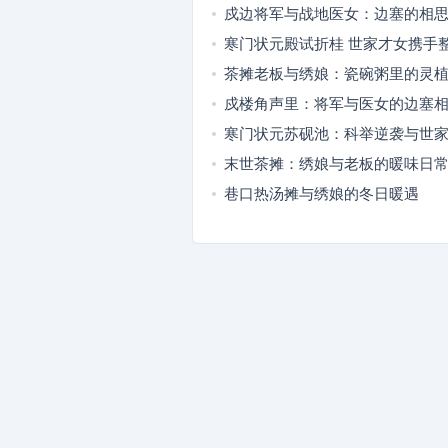
戍边将军与战地医女：边塞的相
寒门状元殿试折桂 世家才女携手
弊
茶摊老板与绣娘：瓷碗粥里的灵
戍楼角声里：将军与医女的边塞
寒门状元苏砚池：科举逆袭与世
世同行
末世茶摊：绣娘与老板的暖味日
巷口热汤摊与绣娘的冬日暖遇