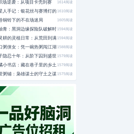
I职场逆袭：从项目卡壳到赛
1614阅读
星人手记：银花丝与赛博灯的
1610阅读
巷铜铃下的不在场迷局
1605阅读
釉青：黑洞边缘探险队破解时
1594阅读
灵耕的灵植日常：从荒田到满
1594阅读
口粥侠女：凭一碗热粥闯江湖
1588阅读
子隐忍十年：从阶下囚到盛世
1579阅读
橘小书店：藏在巷子里的乡土
1579阅读
世粥铺：枭雄谋士的守土之谋
1575阅读