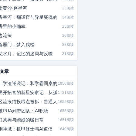
染黄沙·逐星河
23阅读
香星河：翻译官与异星瓷魂的
34阅读
香里的小确幸
25阅读
边流萤
26阅读
落雁门，梦入戍楼
28阅读
花水月：记忆的迷局与反噬
31阅读
文章
二学渣逆袭记：和学霸同桌的
1956阅读
民开拓官的新星安家记：从孤
1721阅读
区流浪猫投喂点被拆：普通人
1655阅读
被PUA到带团队：AI职场
1653阅读
口茶摊与绣娘的暖日常
1651阅读
则神域：机甲修士与AI道侣
1640阅读