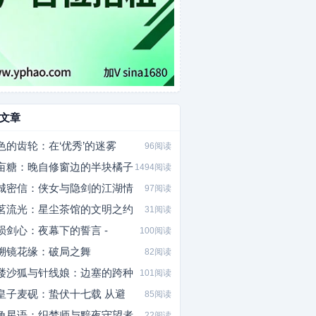
文章
色的齿轮：在‘优秀’的迷雾
96阅读
亩糖：晚自修窗边的半块橘子
1494阅读
城密信：侠女与隐剑的江湖情
97阅读
茗流光：星尘茶馆的文明之约
31阅读
陨剑心：夜幕下的誓言 -
100阅读
溯镜花缘：破局之舞
82阅读
楼沙狐与针线娘：边塞的跨种
101阅读
皇子麦砚：蛰伏十七载 从避
85阅读
角星语：织梦师与黯夜守望者
22阅读