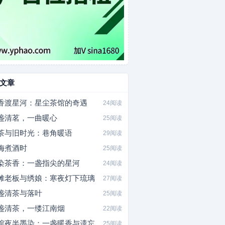
文章
香渡星河：星尘茶馆的奇遇
24阅读
盏清茗，一曲暖心
25阅读
茶与旧时光：巷角暖语
29阅读
梅煮酒时
25阅读
染茶香：一盏指尖的星河
24阅读
摊老板与绣娘：寒夜灯下琉璃
27阅读
盏清茶与落叶
25阅读
盏清茶，一缕江南烟
22阅读
馆夜半墨染：一盏暖香与遗忘
25阅读