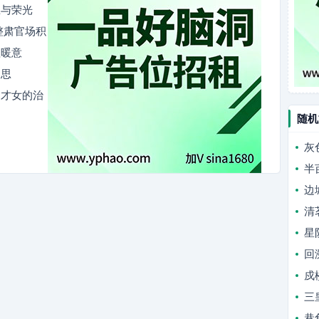
思与荣光
整肃官场积
植暖意
相思
家才女的治
常
随机
灰
半
边
清
星
回
戍
三
巷