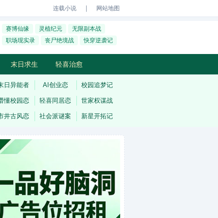
｜
连载小说
网站地图
赛博仙缘
灵植纪元
无限副本战
职场现实录
丧尸绝境战
快穿逆袭记
末日求生
轻喜治愈
末日异能者
AI创业恋
校园追梦记
懵懂校园恋
轻喜同居恋
世家权谋战
市井古风恋
社会派谜案
新星开拓记