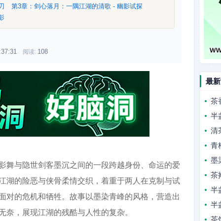
之刃
第3章：剑心落月：一隅江湖的清歌 - 幽影试探
影
:37:31
108
阅读:
最新
茶
半
清
青
墨
影舞与隐世剑客墨沉之间的一段跨越身份、命运的爱
茶
江湖的险恶与侠骨柔情交织，着重于两人在克制与试
半
面对的危机和牺牲。故事以墨染青峰的风格，营造出
半
无奈，展现江湖的残酷与人性的复杂。
茶