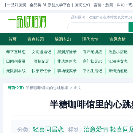
【一品好脑洞 - 全品类 AI 原创文学平台｜脑洞玄幻・言情・悬疑・科幻・现实一站
一品好脑洞：欢迎作者在本站发表文章,分
首页
青春校园
脑洞玄幻
现代言情
古风言情
历史权谋
武侠江湖
灵异志怪
连载
年下直球恋
文明邂逅记
黑洞探险录
丧尸绝境战
治愈小店记
田园创业录
灵植纪元
非遗焕新恋
寒门状元恋
江湖侠女恋
无限副本战
快穿寻忆录
职场现实录
平凡生活记
亲情治愈记
当前位置:
半糖咖啡馆里的心跳频率
> 正文
半糖咖啡馆里的心跳
轻喜同居恋
治愈爱情
轻喜同
分类:
标签: