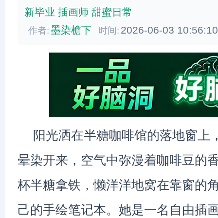
新毕业
插画师
甜蜜日常
墨染檐下
2026-06-03 10:56:1
作者:
时间:
阳光洒在半糖咖啡馆的落地窗上
晕染开来，空气中弥漫着咖啡豆的
杯半糖拿铁，懒洋洋地窝在靠窗的
己的手绘笔记本。她是一名自由插