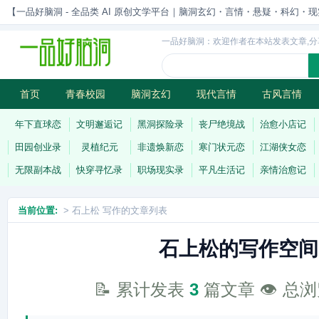
【一品好脑洞 - 全品类 AI 原创文学平台｜脑洞玄幻・言情・悬疑・科幻・现实一站
一品好脑洞：欢迎作者在本站发表文章,分
首页
青春校园
脑洞玄幻
现代言情
古风言情
历史权谋
武侠江湖
灵异志怪
连载
年下直球恋
文明邂逅记
黑洞探险录
丧尸绝境战
治愈小店记
田园创业录
灵植纪元
非遗焕新恋
寒门状元恋
江湖侠女恋
无限副本战
快穿寻忆录
职场现实录
平凡生活记
亲情治愈记
当前位置:
> 石上松 写作的文章列表
石上松的写作空间
📝 累计发表
3
篇文章 👁️ 总