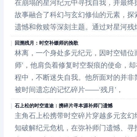
在崩塌的星河纪元中寻找自我，并最终
故事融合了科幻与玄幻修仙的元素，探
遗憾和救赎等深刻主题。通过对星河残
回溯残月：时空补缀师的挽歌
林离，一个身处多元纪元，因时空错位
师’，他肩负着修复时空裂痕的使命，却在
程中，不断迷失自我。他所面对的并非
被时间遗忘的记忆碎片——‘残月’，
石上松的时空道途：携碎片寻本源补师门遗憾
主角石上松携带时空碎片穿越多元玄幻
知破解纪元危机，在弥补师门遗憾、寻