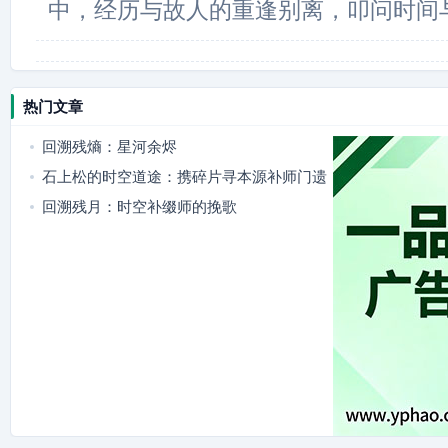
中，经历与故人的重逢别离，叩问时间
热门文章
回溯残熵：星河余烬
石上松的时空道途：携碎片寻本源补师门遗
憾
回溯残月：时空补缀师的挽歌