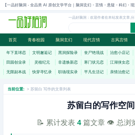
【一品好脑洞 - 全品类 AI 原创文学平台｜脑洞玄幻・言情・悬疑・科幻・现实一站
一品好脑洞：欢迎作者在本站发表文章,分
首页
青春校园
脑洞玄幻
现代言情
古风言情
历史权谋
武侠江湖
灵异志怪
连载
年下直球恋
文明邂逅记
黑洞探险录
丧尸绝境战
治愈小店记
田园创业录
灵植纪元
非遗焕新恋
寒门状元恋
江湖侠女恋
无限副本战
快穿寻忆录
职场现实录
平凡生活记
亲情治愈记
当前位置:
> 苏留白 写作的文章列表
苏留白的写作空间
📝 累计发表
4
篇文章 👁️ 总