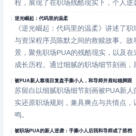
程，展现了在职场残酷现实下，个人逆
逆光崛起：代码里的温柔
《逆光崛起：代码里的温柔》讲述了职场
与资深程序员陈默之间的救赎故事。故
景，聚焦职场PUA的残酷现实，以及在
成长历程。通过细腻的职场细节刻画，
被PUA新人靠项目复盘手撕小人，和导师并肩站稳脚跟
苏留白以细腻职场细节刻画被PUA新人
实还原职场规则，兼具爽点与共情点，
鸣。
被职场PUA的新人逆袭：手撕小人后我和导师成了搭档