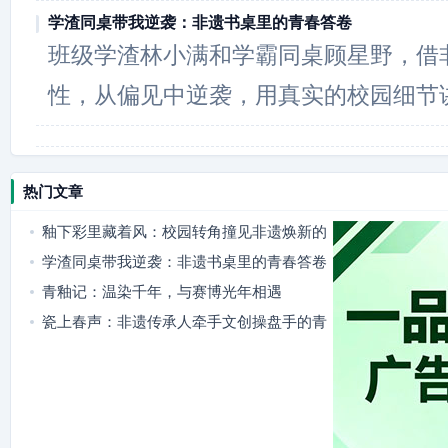
学渣同桌带我逆袭：非遗书桌里的青春答卷
班级学渣林小满和学霸同桌顾星野，借
性，从偏见中逆袭，用真实的校园细节
热门文章
釉下彩里藏着风：校园转角撞见非遗焕新的
小确幸
学渣同桌带我逆袭：非遗书桌里的青春答卷
青釉记：温染千年，与赛博光年相遇
瓷上春声：非遗传承人牵手文创操盘手的青
春焕新记