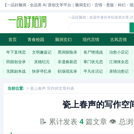
【一品好脑洞 - 全品类 AI 原创文学平台｜脑洞玄幻・言情・悬疑・科幻・现实一站
一品好脑洞：欢迎作者在本站发表文章,分
首页
青春校园
脑洞玄幻
现代言情
古风言情
历史权谋
武侠江湖
灵异志怪
连载
年下直球恋
文明邂逅记
黑洞探险录
丧尸绝境战
治愈小店记
田园创业录
灵植纪元
非遗焕新恋
寒门状元恋
江湖侠女恋
无限副本战
快穿寻忆录
职场现实录
平凡生活记
亲情治愈记
当前位置:
> 瓷上春声 写作的文章列表
瓷上春声的写作空
📝 累计发表
4
篇文章 👁️ 总