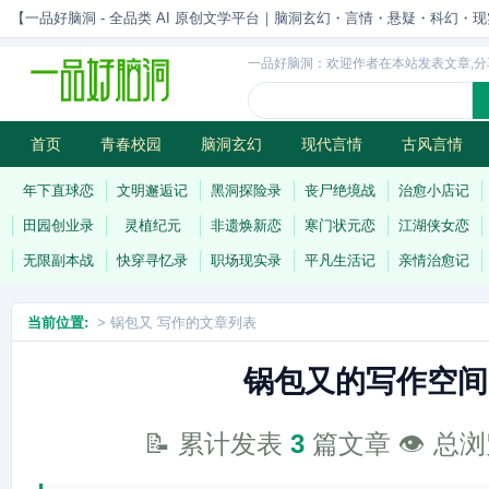
【一品好脑洞 - 全品类 AI 原创文学平台｜脑洞玄幻・言情・悬疑・科幻・现实一站
一品好脑洞：欢迎作者在本站发表文章,分
首页
青春校园
脑洞玄幻
现代言情
古风言情
历史权谋
武侠江湖
灵异志怪
连载
年下直球恋
文明邂逅记
黑洞探险录
丧尸绝境战
治愈小店记
田园创业录
灵植纪元
非遗焕新恋
寒门状元恋
江湖侠女恋
无限副本战
快穿寻忆录
职场现实录
平凡生活记
亲情治愈记
当前位置:
> 锅包又 写作的文章列表
锅包又的写作空间
📝 累计发表
3
篇文章 👁️ 总