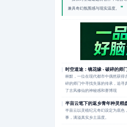
❞
兼具奇幻氛围感与现实温度。
时空道途：镜花缘 - 破碎的师
林默，一位在现代都市中偶然获得
碎的师门中寻找失落的传承，追寻
了古风修仙的神秘感和赛博现
半亩云笔下的返乡青年种灵稻
半亩云以灵植纪元奇幻设定为底色
事，满溢真实乡土温度。