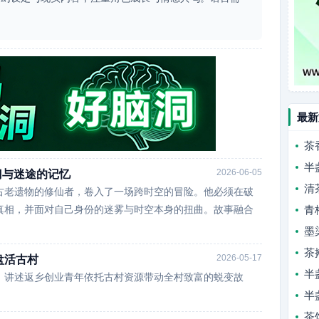
最新
茶
半
2026-06-05
门与迷途的记忆
清
古老遗物的修仙者，卷入了一场跨时空的冒险。他必须在破
真相，并面对自己身份的迷雾与时空本身的扭曲。故事融合
青
墨
茶
2026-05-17
盘活古村
半
，讲述返乡创业青年依托古村资源带动全村致富的蜕变故
半
茶