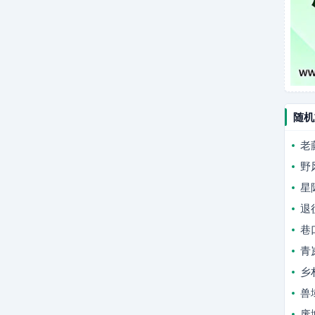
随机
老
野
星
退
巷
青
乡
兽
废