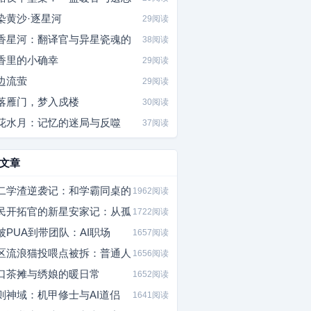
染黄沙·逐星河
29阅读
香星河：翻译官与异星瓷魂的
38阅读
香里的小确幸
29阅读
边流萤
29阅读
落雁门，梦入戍楼
30阅读
花水月：记忆的迷局与反噬
37阅读
文章
二学渣逆袭记：和学霸同桌的
1962阅读
民开拓官的新星安家记：从孤
1722阅读
被PUA到带团队：AI职场
1657阅读
区流浪猫投喂点被拆：普通人
1656阅读
口茶摊与绣娘的暖日常
1652阅读
则神域：机甲修士与AI道侣
1641阅读