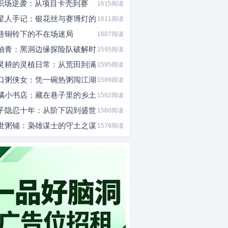
I职场逆袭：从项目卡壳到赛
1615阅读
星人手记：银花丝与赛博灯的
1611阅读
巷铜铃下的不在场迷局
1607阅读
釉青：黑洞边缘探险队破解时
1595阅读
灵耕的灵植日常：从荒田到满
1595阅读
口粥侠女：凭一碗热粥闯江湖
1589阅读
橘小书店：藏在巷子里的乡土
1582阅读
子隐忍十年：从阶下囚到盛世
1580阅读
世粥铺：枭雄谋士的守土之谋
1576阅读