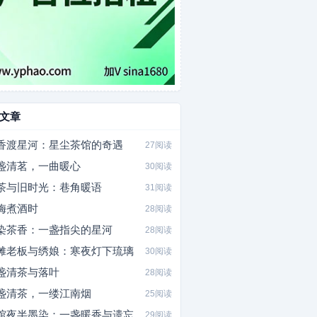
文章
香渡星河：星尘茶馆的奇遇
27阅读
盏清茗，一曲暖心
30阅读
茶与旧时光：巷角暖语
31阅读
梅煮酒时
28阅读
染茶香：一盏指尖的星河
28阅读
摊老板与绣娘：寒夜灯下琉璃
30阅读
盏清茶与落叶
28阅读
盏清茶，一缕江南烟
25阅读
馆夜半墨染：一盏暖香与遗忘
29阅读