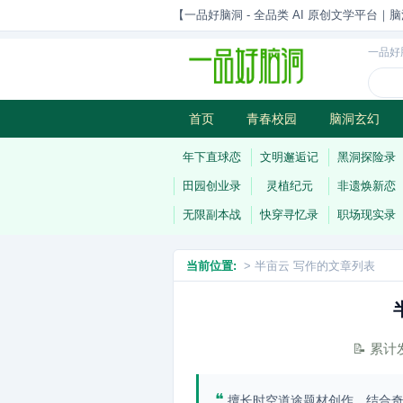
【一品好脑洞 - 全品类 AI 原创文学平台｜脑
一品好
首页
青春校园
脑洞玄幻
历史权谋
武侠江湖
灵异志
年下直球恋
文明邂逅记
黑洞探险录
田园创业录
灵植纪元
非遗焕新恋
无限副本战
快穿寻忆录
职场现实录
当前位置:
> 半亩云 写作的文章列表
📝 累
❝
擅长时空道途题材创作，结合