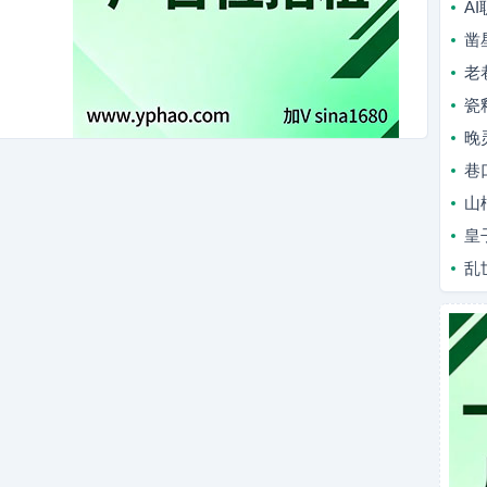
A
凿
老
瓷
晚
巷
山
皇
乱