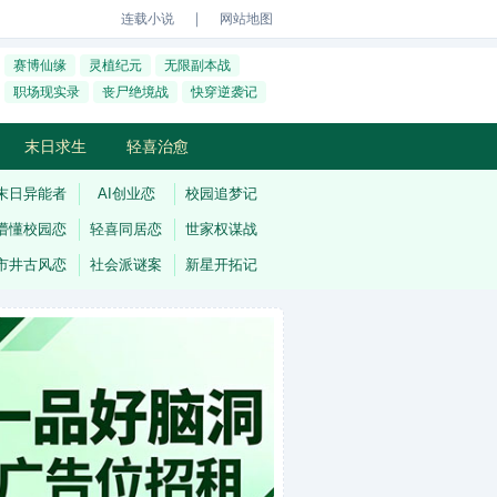
｜
连载小说
网站地图
赛博仙缘
灵植纪元
无限副本战
职场现实录
丧尸绝境战
快穿逆袭记
末日求生
轻喜治愈
末日异能者
AI创业恋
校园追梦记
懵懂校园恋
轻喜同居恋
世家权谋战
市井古风恋
社会派谜案
新星开拓记