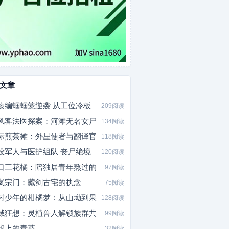
文章
藤编蝈蝈笼逆袭 从工位冷板
209阅读
风客法医探案：河滩无名女尸
134阅读
际煎茶摊：外星使者与翻译官
118阅读
役军人与医护组队 丧尸绝境
120阅读
口三花橘：陪独居青年熬过的
97阅读
岚宗门：藏剑古宅的执念
75阅读
村少年的柑橘梦：从山坳到果
128阅读
域狂想：灵植兽人解锁族群共
99阅读
墟上的青苔
32阅读