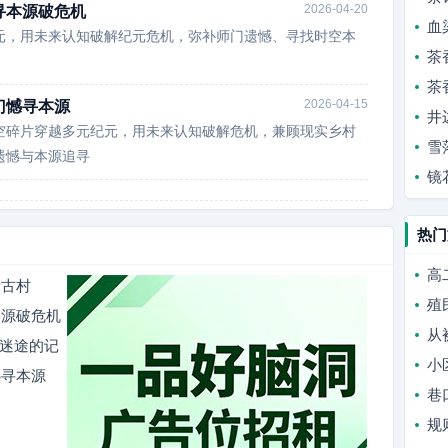
2026-04-20
寻本源破危机
血
元，用未来认知破解纪元危机，弥补师门遗憾、寻找时空本
茶
茶
2026-04-15
门憾寻本源
井
空碎片穿越多元纪元，用未来认知破解危机，兼顾现实乡村
雪
遗憾与本源追寻
镜
热门
高
活古村
殖
本源破危机
从
与迷途的记
小
憾寻本源
巷
规