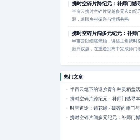
携时空碎片跨纪元：补师门憾
半亩云携时空碎片穿越多元玄幻纪
源，兼顾乡村振兴与情感共鸣
携时空碎片闯多元纪元：补师
半亩云以细腻笔触，讲述主角携时
振兴议题，在重逢别离中完成师门
热门文章
半亩云笔下的返乡青年种灵稻盘
携时空碎片跨纪元：补师门憾寻
时空道途：镜花缘 - 破碎的师门
忆
携时空碎片闯多元纪元：补师门