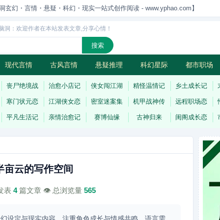
洞玄幻・言情・悬疑・科幻・现实一站式创作阅读 - www.yphao.com】
脑洞：欢迎作者在本站发表文章,分享心情！
现代言情
古风言情
悬疑推理
科幻星际
都市职场
怪
连载
丧尸绝境战
治愈小店记
侠女闯江湖
精怪温情记
乡土成长记
寒门状元恋
江湖侠女恋
密室迷案集
机甲战神传
远程职场恋
平凡生活记
亲情治愈记
赛博仙缘
古神归来
闺阁成长恋
半亩云的写作空间
计发表
4
篇文章 👁️ 总浏览量
565
奇幻设定与现实内容，注重角色成长与情感共鸣。语言需